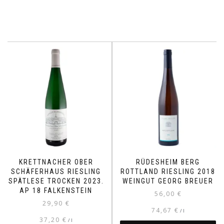
KRETTNACHER OBER
RÜDESHEIM BERG
SCHÄFERHAUS RIESLING
ROTTLAND RIESLING 2018
SPÄTLESE TROCKEN 2023.
WEINGUT GEORG BREUER
AP 18 FALKENSTEIN
56,00
€
29,90
€
74,67
€
/
l
37,20
€
/
l