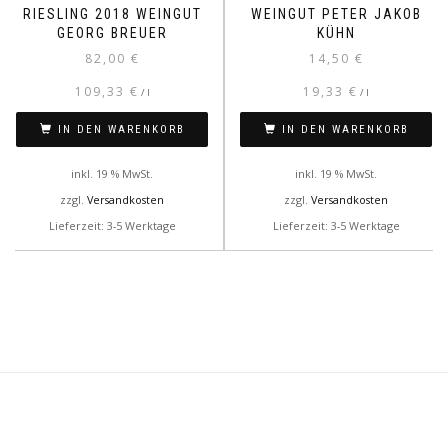
RIESLING 2018 WEINGUT
WEINGUT PETER JAKOB
GEORG BREUER
KÜHN
82,00
€
14,50
€
109,33
€
19,33
€
/
l
/
l
IN DEN WARENKORB
IN DEN WARENKORB
inkl. 19 % MwSt.
inkl. 19 % MwSt.
zzgl.
Versandkosten
zzgl.
Versandkosten
Lieferzeit: 3-5 Werktage
Lieferzeit: 3-5 Werktage