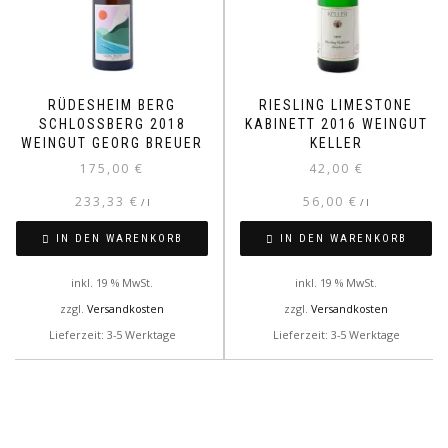
RÜDESHEIM BERG
RIESLING LIMESTONE
SCHLOSSBERG 2018
KABINETT 2016 WEINGUT
WEINGUT GEORG BREUER
KELLER
175,00
€
42,00
€
233,33
€
56,00
€
/
l
/
l
IN DEN WARENKORB
IN DEN WARENKORB
inkl. 19 % MwSt.
inkl. 19 % MwSt.
zzgl.
Versandkosten
zzgl.
Versandkosten
Lieferzeit: 3-5 Werktage
Lieferzeit: 3-5 Werktage