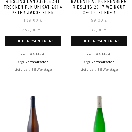
RIESLING LANDGEFLECHT
RAUENTHAL NONNENBERG
TROCKEN PJK UNIKAT 2014
RIESLING 2017 WEINGUT
PETER JAKOB KÜHN
GEORG BREUER
189,00
€
99,00
€
252,00
€
132,00
€
/
l
/
l
IN DEN WARENKORB
IN DEN WARENKORB
inkl. 19 % MwSt.
inkl. 19 % MwSt.
zzgl.
Versandkosten
zzgl.
Versandkosten
Lieferzeit: 3-5 Werktage
Lieferzeit: 3-5 Werktage