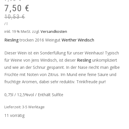
7,50
€
war:
ist:
7,90 €
7,50 €.
10,53
€
/
l
inkl. 19 % MwSt.
zzgl.
Versandkosten
Riesling
trocken 2016 Weingut
Werther Windisch
Dieser Wein ist ein Sonderfüllung für unser Weinhaus! Typisch
für Weine von Jens Windisch, ist dieser
Riesling
unkompliziert
und wie an der Schnur gespannt. In der Nase riecht man gelbe
Früchte mit Noten von Zitrus. Im Mund eine feine Säure und
fruchtige Aromen, dabei sehr reduktiv. Trinkfreude pur!
0,75l / 12,5%vol / Enthält Sulfite
Lieferzeit: 3-5 Werktage
11 vorrätig