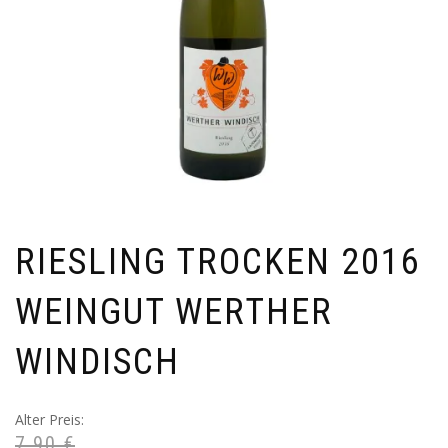
RIESLING TROCKEN 2016
WEINGUT WERTHER
WINDISCH
Ursprünglicher
Aktueller
Alter Preis:
7,90
€
Preis
Preis