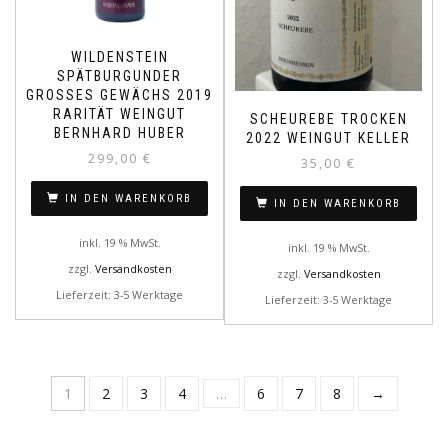
WILDENSTEIN
SPÄTBURGUNDER
GROSSES GEWÄCHS 2019
RARITÄT WEINGUT
SCHEUREBE TROCKEN
BERNHARD HUBER
2022 WEINGUT KELLER
299,00
€
35,00
€
IN DEN WARENKORB
IN DEN WARENKORB
inkl. 19 % MwSt.
inkl. 19 % MwSt.
zzgl.
Versandkosten
zzgl.
Versandkosten
Lieferzeit: 3-5 Werktage
Lieferzeit: 3-5 Werktage
1
2
3
4
…
6
7
8
→