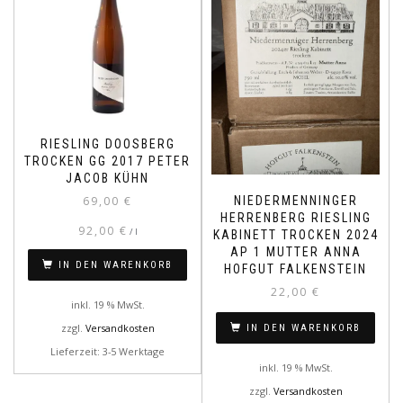
RIESLING DOOSBERG
TROCKEN GG 2017 PETER
JACOB KÜHN
NIEDERMENNINGER
69,00
€
HERRENBERG RIESLING
92,00
€
/
l
KABINETT TROCKEN 2024
AP 1 MUTTER ANNA
IN DEN WARENKORB
HOFGUT FALKENSTEIN
22,00
€
inkl. 19 % MwSt.
zzgl.
Versandkosten
IN DEN WARENKORB
Lieferzeit: 3-5 Werktage
inkl. 19 % MwSt.
zzgl.
Versandkosten