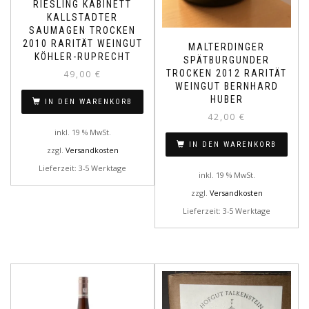
RIESLING KABINETT
KALLSTADTER
SAUMAGEN TROCKEN
2010 RARITÄT WEINGUT
MALTERDINGER
KÖHLER-RUPRECHT
SPÄTBURGUNDER
TROCKEN 2012 RARITÄT
49,00
€
WEINGUT BERNHARD
HUBER
IN DEN WARENKORB
42,00
€
inkl. 19 % MwSt.
IN DEN WARENKORB
zzgl.
Versandkosten
Lieferzeit: 3-5 Werktage
inkl. 19 % MwSt.
zzgl.
Versandkosten
Lieferzeit: 3-5 Werktage