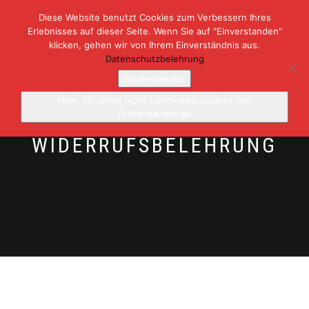
Diese Website benutzt Cookies zum Verbessern Ihres
Erlebnisses auf dieser Seite. Wenn Sie auf "Einverstanden"
NAVIGATION
0
klicken, gehen wir von Ihrem Einverständnis aus.
UMSCHALTEN
Datenschutzbelehrung
Einverstanden
Nein, ich lehne nicht funktionale cookies von
Drittanbietern ab
WIDERRUFSBELEHRUNG