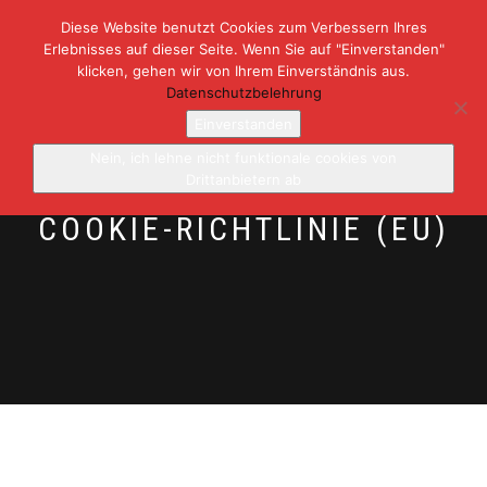
Diese Website benutzt Cookies zum Verbessern Ihres
Erlebnisses auf dieser Seite. Wenn Sie auf "Einverstanden"
NAVIGATION
0
klicken, gehen wir von Ihrem Einverständnis aus.
UMSCHALTEN
Datenschutzbelehrung
Einverstanden
Nein, ich lehne nicht funktionale cookies von
Drittanbietern ab
COOKIE-RICHTLINIE (EU)