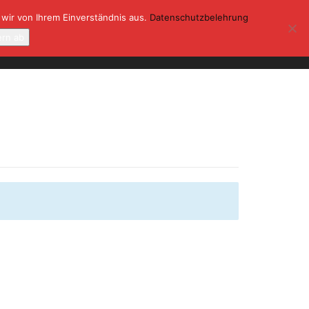
 wir von Ihrem Einverständnis aus.
Datenschutzbelehrung
ONTAKT
KASSE
MEIN KONTO
ern ab
0