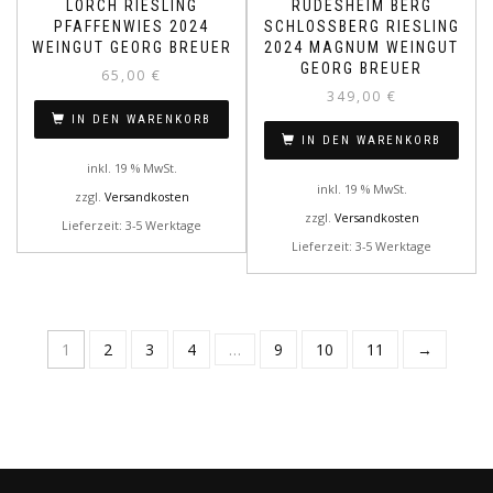
LORCH RIESLING
RÜDESHEIM BERG
PFAFFENWIES 2024
SCHLOSSBERG RIESLING
WEINGUT GEORG BREUER
2024 MAGNUM WEINGUT
GEORG BREUER
65,00
€
349,00
€
IN DEN WARENKORB
IN DEN WARENKORB
inkl. 19 % MwSt.
inkl. 19 % MwSt.
zzgl.
Versandkosten
zzgl.
Versandkosten
Lieferzeit: 3-5 Werktage
Lieferzeit: 3-5 Werktage
1
2
3
4
…
9
10
11
→