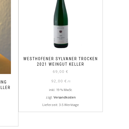
WESTHOFENER SYLVANER TROCKEN
2021 WEINGUT KELLER
69,00
€
92,00
€
/
l
ING
ELLER
inkl. 19 % MwSt.
zzgl.
Versandkosten
Lieferzeit: 3-5 Werktage