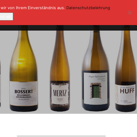
 wir von Ihrem Einverständnis aus.
Datenschutzbelehrung
ONTAKT
KASSE
MEIN KONTO
ern ab
0