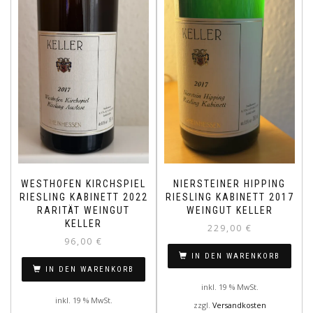
WESTHOFEN KIRCHSPIEL
NIERSTEINER HIPPING
RIESLING KABINETT 2022
RIESLING KABINETT 2017
RARITÄT WEINGUT
WEINGUT KELLER
KELLER
229,00
€
96,00
€
IN DEN WARENKORB
IN DEN WARENKORB
inkl. 19 % MwSt.
inkl. 19 % MwSt.
zzgl.
Versandkosten