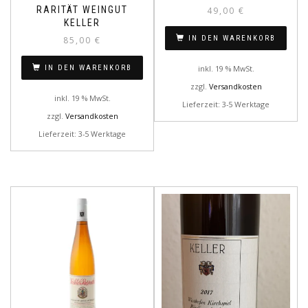
RARITÄT WEINGUT
49,00
€
KELLER
IN DEN WARENKORB
85,00
€
inkl. 19 % MwSt.
IN DEN WARENKORB
zzgl.
Versandkosten
inkl. 19 % MwSt.
Lieferzeit: 3-5 Werktage
zzgl.
Versandkosten
Lieferzeit: 3-5 Werktage