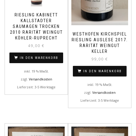
RIESLING KABINETT
KALLSTADTER
SAUMAGEN TROCKEN
2010 RARITÄT WEINGUT
WESTHOFEN KIRCHSPIEL
KÖHLER-RUPRECHT
RIESLING AUSLESE 2017.
RARITÄT WEINGUT
49,00
€
KELLER
IN DEN WARENKORB
99,00
€
inkl. 19 % MwSt.
IN DEN WARENKORB
zzgl.
Versandkosten
inkl. 19 % MwSt.
Lieferzeit: 3-5 Werktage
zzgl.
Versandkosten
Lieferzeit: 3-5 Werktage