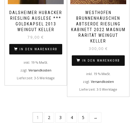
DALSHEIMER HUBACKER
WESTHOFEN
RIESLING AUSLESE ***
BRUNNENHÄUSCHEN
GOLDKAPSEL 2013
ABTSERDE RIESLING
WEINGUT KELLER
KABINETT 2022 MAGNUM
RARITÄT WEINGUT
79,00
€
KELLER
300,00
€
IN DEN WARENKORB
IN DEN WARENKORB
inkl. 19 % MwSt.
zzgl.
Versandkosten
inkl. 19 % MwSt.
Lieferzeit: 3-5 Werktage
zzgl.
Versandkosten
Lieferzeit: 3-5 Werktage
1
2
3
4
5
→