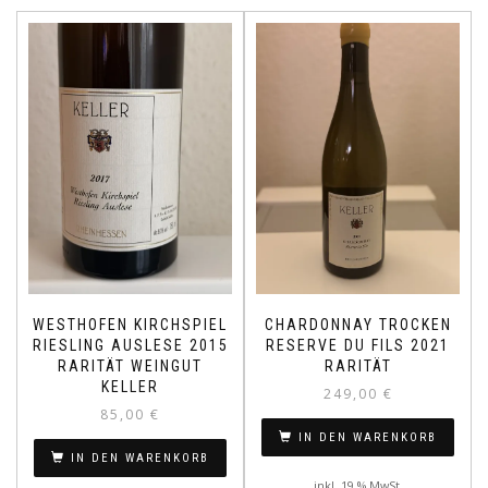
WESTHOFEN KIRCHSPIEL
CHARDONNAY TROCKEN
RIESLING AUSLESE 2015
RESERVE DU FILS 2021
RARITÄT WEINGUT
RARITÄT
KELLER
249,00
€
85,00
€
IN DEN WARENKORB
IN DEN WARENKORB
inkl. 19 % MwSt.