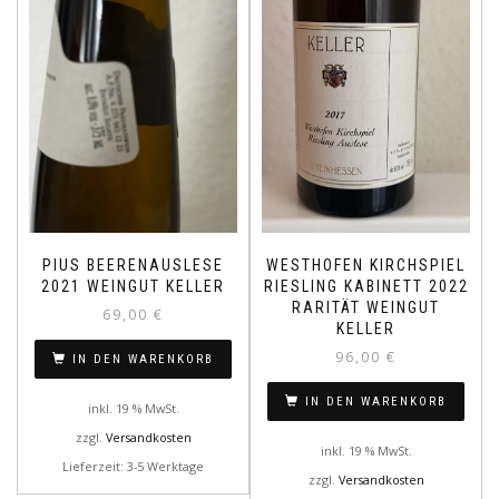
PIUS BEERENAUSLESE
WESTHOFEN KIRCHSPIEL
2021 WEINGUT KELLER
RIESLING KABINETT 2022
RARITÄT WEINGUT
69,00
€
KELLER
96,00
€
IN DEN WARENKORB
IN DEN WARENKORB
inkl. 19 % MwSt.
zzgl.
Versandkosten
inkl. 19 % MwSt.
Lieferzeit: 3-5 Werktage
zzgl.
Versandkosten