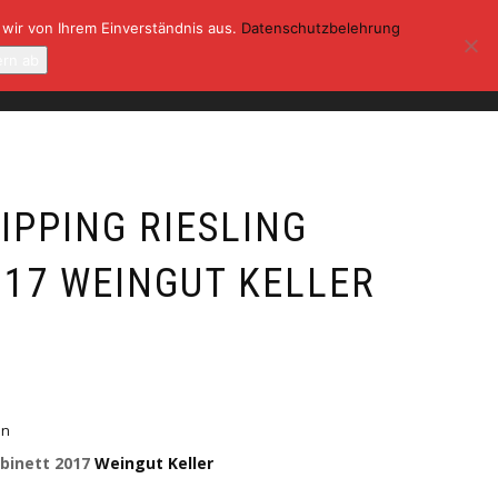
 wir von Ihrem Einverständnis aus.
Datenschutzbelehrung
ONTAKT
KASSE
MEIN KONTO
ern ab
0
IPPING RIESLING
017 WEINGUT KELLER
en
abinett 2017
Weingut Keller