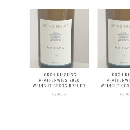
LING
LORCH RIESLING
LORCH RI
 2019
PFAFFENWIES 2020
PFAFFENWI
 BREUER
WEINGUT GEORG BREUER
WEINGUT GEO
69,00
€
69,0