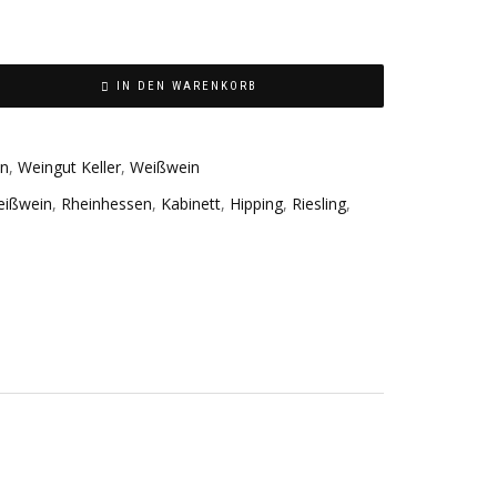
IN DEN WARENKORB
en
,
Weingut Keller
,
Weißwein
ißwein
,
Rheinhessen
,
Kabinett
,
Hipping
,
Riesling
,