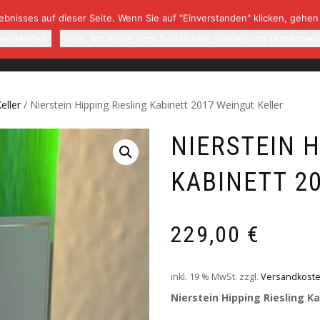
bnisses auf dieser Seite. Wenn Sie auf "Einverstanden" klicken, gehen
NBAUGEBIETE/WINZER
NEWSLETTER
RARITÄTEN
K
verstanden
Nein, ich lehne nicht funktionale cookies von Drittanbiet
eller
/ Nierstein Hipping Riesling Kabinett 2017 Weingut Keller
NIERSTEIN H
KABINETT 2
229,00
€
inkl. 19 % MwSt.
zzgl.
Versandkost
Nierstein Hipping Riesling K