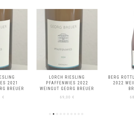
ESLING
LORCH RIESLING
BERG ROTT
ES 2021
PFAFFENWIES 2022
2022 WE
RG BREUER
WEINGUT GEORG BREUER
B
0
€
69,00
€
6