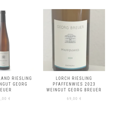
LAND RIESLING
LORCH RIESLING
RÜDE
INGUT GEORG
PFAFFENWIES 2023
RIESLI
REUER
WEINGUT GEORG BREUER
GE
8,00
€
69,00
€