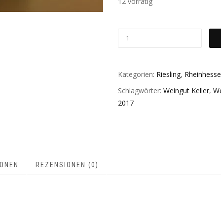
12 vorrätig
Kategorien:
Riesling
,
Rheinhess
Schlagwörter:
Weingut Keller
,
We
2017
IONEN
REZENSIONEN (0)