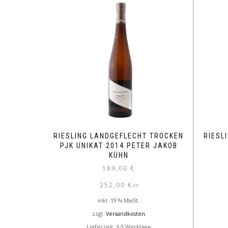
RIESLING LANDGEFLECHT TROCKEN
RIESL
PJK UNIKAT 2014 PETER JAKOB
KÜHN
189,00
€
252,00
€
/
l
inkl. 19 % MwSt.
zzgl.
Versandkosten
Lieferzeit: 3-5 Werktage