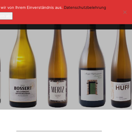
 wir von Ihrem Einverständnis aus.
Datenschutzbelehrung
ONTAKT
KASSE
MEIN KONTO
ern ab
0