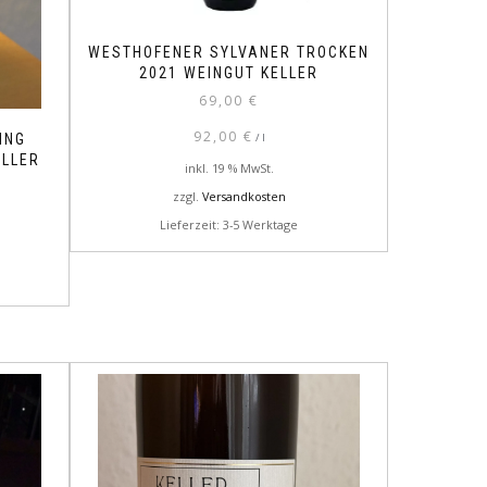
WESTHOFENER SYLVANER TROCKEN
2021 WEINGUT KELLER
69,00
€
92,00
€
/
l
ING
ELLER
inkl. 19 % MwSt.
zzgl.
Versandkosten
Lieferzeit: 3-5 Werktage