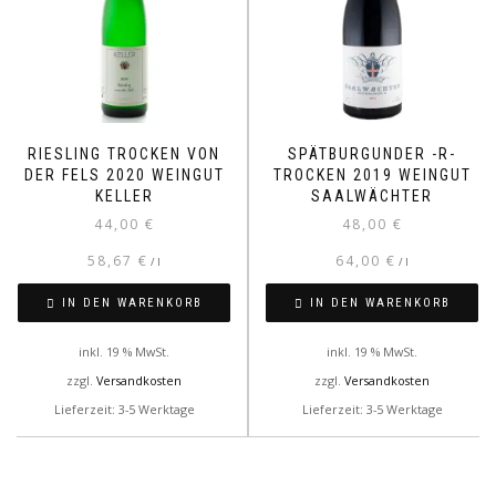
RIESLING TROCKEN VON
SPÄTBURGUNDER -R-
DER FELS 2020 WEINGUT
TROCKEN 2019 WEINGUT
KELLER
SAALWÄCHTER
44,00
€
48,00
€
58,67
€
64,00
€
/
l
/
l
IN DEN WARENKORB
IN DEN WARENKORB
inkl. 19 % MwSt.
inkl. 19 % MwSt.
zzgl.
Versandkosten
zzgl.
Versandkosten
Lieferzeit: 3-5 Werktage
Lieferzeit: 3-5 Werktage