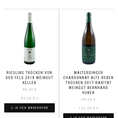
RIESLING TROCKEN VON
MALTERDINGER
DER FELS 2018 WEINGUT
CHARDONNAY ALTE REBEN
KELLER
TROCKEN 2017 RARITÄT
WEINGUT BERNHARD
48,00
€
HUBER
64,00
€
/
l
99,00
€
132,00
€
IN DEN WARENKORB
/
l
IN DEN WARENKORB