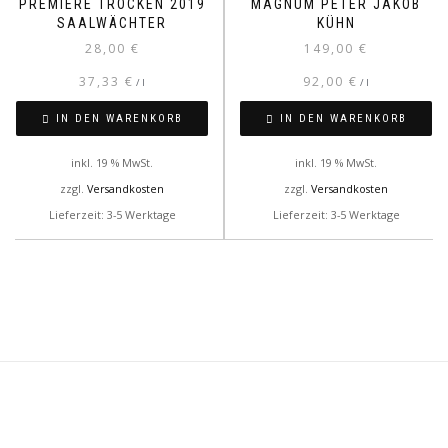
PREMIERE TROCKEN 2019
MAGNUM PETER JAKOB
SAALWÄCHTER
KÜHN
28,00
€
149,00
€
37,33
€
92,00
€
/
l
/
l
IN DEN WARENKORB
IN DEN WARENKORB
inkl. 19 % MwSt.
inkl. 19 % MwSt.
zzgl.
Versandkosten
zzgl.
Versandkosten
Lieferzeit: 3-5 Werktage
Lieferzeit: 3-5 Werktage