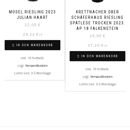
MOSEL RIESLING 2023
KRETTNACHER OBER
JULIAN HAART
SCHÄFERHAUS RIESLING
SPÄTLESE TROCKEN 2023.
22,00
€
AP 18 FALKENSTEIN
29,33
€
/
l
29,90
€
37,20
€
IN DEN WARENKORB
/
l
IN DEN WARENKORB
inkl. 19 % MwSt.
zzgl.
Versandkosten
inkl. 19 % MwSt.
Lieferzeit: 3-5 Werktage
zzgl.
Versandkosten
Lieferzeit: 3-5 Werktage