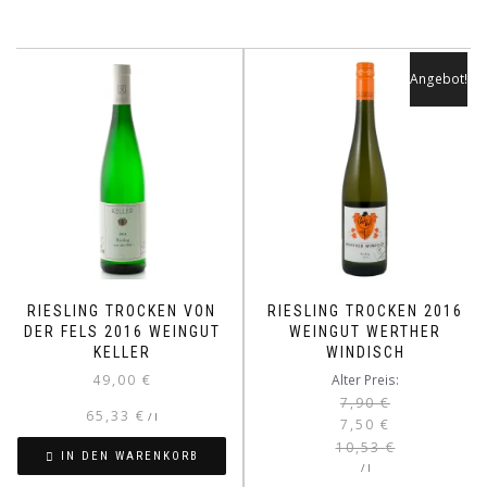
Angebot!
RIESLING TROCKEN VON
RIESLING TROCKEN 2016
DER FELS 2016 WEINGUT
WEINGUT WERTHER
KELLER
WINDISCH
Ursprüngliche
Aktueller
49,00
€
Alter Preis:
Preis
Preis
7,90
€
65,33
€
/
l
7,50
€
war:
ist:
10,53
€
7,90 €
7,50 €.
IN DEN WARENKORB
/
l