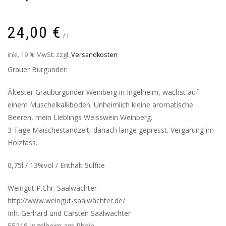
24,00
€
/
l
inkl. 19 % MwSt.
zzgl.
Versandkosten
Grauer Burgunder:
Ältester Grauburgunder Weinberg in Ingelheim, wächst auf
einem Muschelkalkboden. Unheimlich kleine aromatische
Beeren, mein Lieblings Weisswein Weinberg.
3 Tage Maischestandzeit, danach lange gepresst. Vergärung im
Holzfass.
0,75l / 13%vol / Enthält Sulfite
Weingut P.Chr. Saalwächter
http://www.weingut-saalwächter.de/
Inh. Gerhard und Carsten Saalwächter
55218 Ingelheim am Rhein