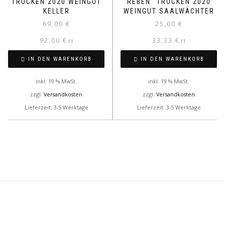
TROCKEN 2020 WEINGUT
REBEN“ TROCKEN 2020
KELLER
WEINGUT SAALWÄCHTER
69,00
€
25,00
€
92,00
€
33,33
€
/
l
/
l
IN DEN WARENKORB
IN DEN WARENKORB
inkl. 19 % MwSt.
inkl. 19 % MwSt.
zzgl.
Versandkosten
zzgl.
Versandkosten
Lieferzeit: 3-5 Werktage
Lieferzeit: 3-5 Werktage