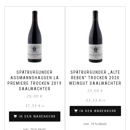
SPÄTBURGUNDER
SPÄTBURGUNDER „ALTE
ASSMANNSHAUSEN LA
REBEN“ TROCKEN 2020
PREMIERE TROCKEN 2019
WEINGUT SAALWÄCHTER
SAALWÄCHTER
25,00
€
28,00
€
33,33
€
/
l
37,33
€
/
l
IN DEN WARENKORB
IN DEN WARENKORB
inkl. 19 % MwSt.
inkl. 19 % MwSt.