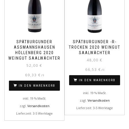
SPÄTBURGUNDER
SPÄTBURGUNDER -R-
ASSMANNSHAUSEN
TROCKEN 2020 WEINGUT
HÖLLENBERG 2020
SAALWÄCHTER
WEINGUT SAALWÄCHTER
48,00
€
52,00
€
66,53
€
/
l
69,33
€
/
l
IN DEN WARENKORB
IN DEN WARENKORB
inkl. 19 % MwSt.
inkl. 19 % MwSt.
zzgl.
Versandkosten
zzgl.
Versandkosten
Lieferzeit: 3-5 Werktage
Lieferzeit: 3-5 Werktage