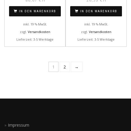
86,67
€
26,53
€
/
l
/
l
IN DEN WARENKORB
IN DEN WARENKORB
inkl. 19 % MwSt.
inkl. 19 % MwSt.
zzgl.
Versandkosten
zzgl.
Versandkosten
Lieferzeit: 3-5 Werktage
Lieferzeit: 3-5 Werktage
1
2
→
Impressum