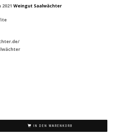
n 2021
Weingut Saalwächter
fite
hter.de/
alwächter
IN DEN WARENKORB