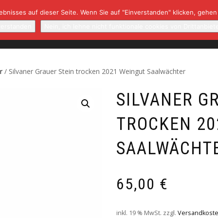
bnisses auf dieser Seite. Wenn Sie auf "Einverstanden" klicken, gehen
NBAUGEBIETE/WINZER
NEWSLETTER
RARITÄTEN
K
verstanden
Nein, ich lehne nicht funktionale cookies von Drittanbiet
r
/ Silvaner Grauer Stein trocken 2021 Weingut Saalwächter
SILVANER G
TROCKEN 20
SAALWÄCHT
65,00
€
inkl. 19 % MwSt.
zzgl.
Versandkost