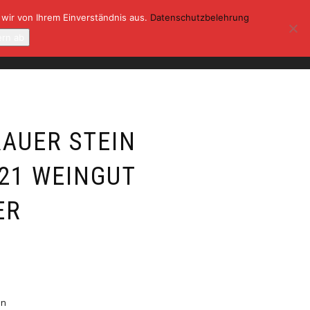
 wir von Ihrem Einverständnis aus.
Datenschutzbelehrung
ONTAKT
KASSE
MEIN KONTO
ern ab
0
RAUER STEIN
21 WEINGUT
ER
en