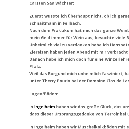
Carsten Saalwächter:
Zuerst wusste ich überhaupt nicht, ob ich ger
Schnaitmann in Fellbach.
Nach dem Praktikum hat mich das ganze Weinbau
mein Geld immer für Wein aus, besuchte viele B
Unheimlich viel zu verdanken habe ich Hanspeter
Ziereisen haben jeden Abend mit mir verbrach
Danach habe ich mich doch für eine Winzerlehre 
Pfalz.
Weil das Burgund mich unheimlich fasziniert, ha
unter Therry Bourin bei der Domaine Clos de L
Lagen/Böden:
In
Ingelheim
haben wir das große Glück, das uns
dass dieser Ursprungsgedanke von Terroir bei
In Ingelheim haben wir Muschelkalkböden mit ei