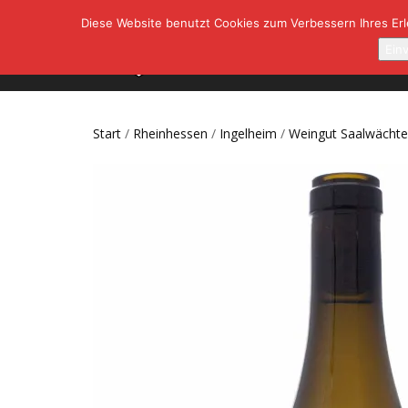
Diese Website benutzt Cookies zum Verbessern Ihres Erle
SHOP
A
Ein
Start
/
Rheinhessen
/
Ingelheim
/
Weingut Saalwächte