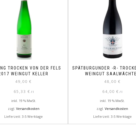
ING TROCKEN VON DER FELS
SPÄTBURGUNDER -R- TROCK
2017 WEINGUT KELLER
WEINGUT SAALWÄCHT
49,00
€
48,00
€
65,33
€
64,00
€
/
l
/
l
inkl. 19 % MwSt.
inkl. 19 % MwSt.
zzgl.
Versandkosten
zzgl.
Versandkosten
Lieferzeit: 3-5 Werktage
Lieferzeit: 3-5 Werktage