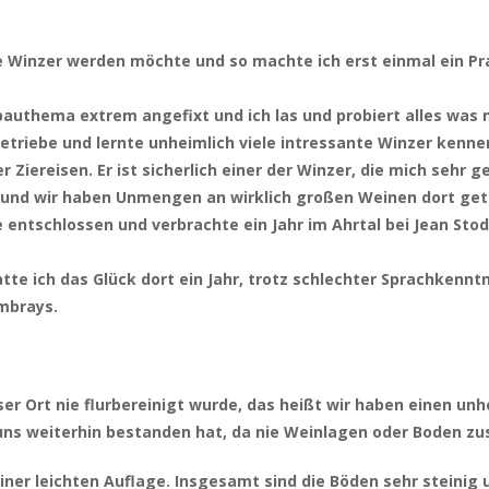
ne Winzer werden möchte und so machte ich erst einmal ein P
thema extrem angefixt und ich las und probiert alles was mi
etriebe und lernte unheimlich viele intressante Winzer kenne
 Ziereisen. Er ist sicherlich einer der Winzer, die mich sehr
t und wir haben Unmengen an wirklich großen Weinen dort ge
entschlossen und verbrachte ein Jahr im Ahrtal bei Jean Stodd
tte ich das Glück dort ein Jahr, trotz schlechter Sprachkenntn
ambrays.
er Ort nie flurbereinigt wurde, das heißt wir haben einen un
 uns weiterhin bestanden hat, da nie Weinlagen oder Boden
ner leichten Auflage. Insgesamt sind die Böden sehr steinig u