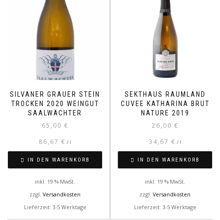
SILVANER GRAUER STEIN
SEKTHAUS RAUMLAND
TROCKEN 2020 WEINGUT
CUVEE KATHARINA BRUT
SAALWÄCHTER
NATURE 2019
65,00
€
26,00
€
86,67
€
34,67
€
/
l
/
l
IN DEN WARENKORB
IN DEN WARENKORB
inkl. 19 % MwSt.
inkl. 19 % MwSt.
zzgl.
Versandkosten
zzgl.
Versandkosten
Lieferzeit: 3-5 Werktage
Lieferzeit: 3-5 Werktage