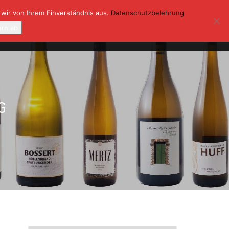
 wir von Ihrem Einverständnis aus.
Datenschutzbelehrung
ONTAKT
KASSE
MEIN KONTO
ern ab
0
G