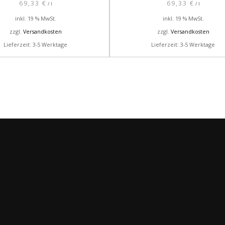
69,33
€
69,33
€
/
l
/
l
inkl. 19 % MwSt.
inkl. 19 % MwSt.
zzgl.
Versandkosten
zzgl.
Versandkosten
Lieferzeit: 3-5 Werktage
Lieferzeit: 3-5 Werktage