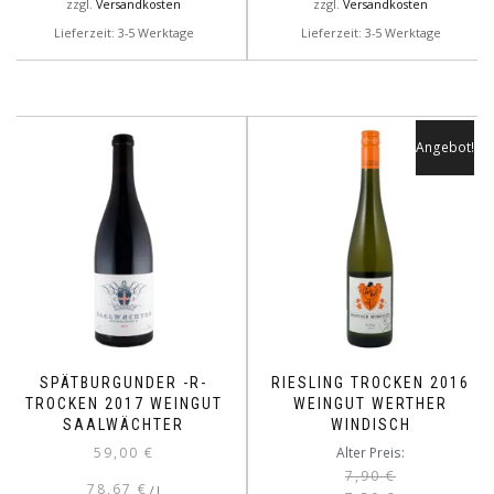
zzgl.
Versandkosten
zzgl.
Versandkosten
Lieferzeit: 3-5 Werktage
Lieferzeit: 3-5 Werktage
Angebot!
SPÄTBURGUNDER -R-
RIESLING TROCKEN 2016
TROCKEN 2017 WEINGUT
WEINGUT WERTHER
SAALWÄCHTER
WINDISCH
Ursprüngliche
Aktueller
59,00
€
Alter Preis:
Preis
Preis
7,90
€
78,67
€
/
l