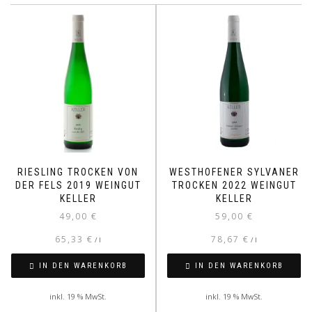
RIESLING TROCKEN VON
WESTHOFENER SYLVANER
DER FELS 2019 WEINGUT
TROCKEN 2022 WEINGUT
KELLER
KELLER
49,00
€
59,00
€
65,33
€
78,67
€
/
l
/
l
IN DEN WARENKORB
IN DEN WARENKORB
inkl. 19 % MwSt.
inkl. 19 % MwSt.