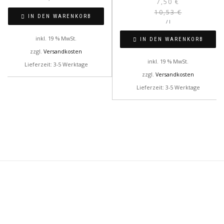
7,50
€
war:
ist:
10,53
€
7,90 €
7,50 €.
IN DEN WARENKORB
/
l
inkl. 19 % MwSt.
IN DEN WARENKORB
zzgl.
Versandkosten
inkl. 19 % MwSt.
Lieferzeit: 3-5 Werktage
zzgl.
Versandkosten
Lieferzeit: 3-5 Werktage