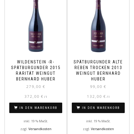
WILDENSTEIN -R-
SPÄTBURGUNDER ALTE
SPÄTBURGUNDER 2015
REBEN TROCKEN 2013
RARITÄT WEINGUT
WEINGUT BERNHARD
BERNHARD HUBER
HUBER
279,00
€
99,00
€
372,00
€
132,00
€
/
l
/
l
IN DEN WARENKORB
IN DEN WARENKORB
inkl. 19 % MwSt.
inkl. 19 % MwSt.
zzgl.
Versandkosten
zzgl.
Versandkosten