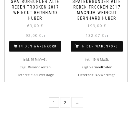
SPÄTBURGUNDER ALTE
SPÄTBURGUNDER ALTE
REBEN TROCKEN 2017
REBEN TROCKEN 2017
WEINGUT BERNHARD
MAGNUM WEINGUT
HUBER
BERNHARD HUBER
69,00
€
199,00
€
92,00
€
132,67
€
/
l
/
l
IN DEN WARENKORB
IN DEN WARENKORB
inkl. 19 % MwSt.
inkl. 19 % MwSt.
zzgl.
Versandkosten
zzgl.
Versandkosten
Lieferzeit: 3-5 Werktage
Lieferzeit: 3-5 Werktage
1
2
→