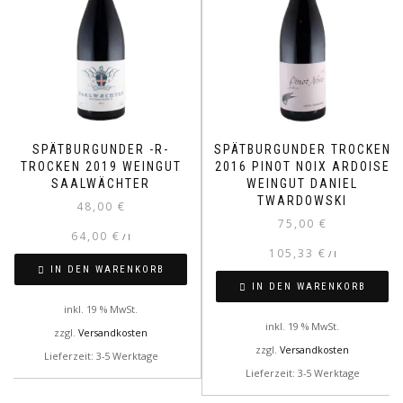
SPÄTBURGUNDER -R-
SPÄTBURGUNDER TROCKEN
TROCKEN 2019 WEINGUT
2016 PINOT NOIX ARDOISE
SAALWÄCHTER
WEINGUT DANIEL
TWARDOWSKI
48,00
€
75,00
€
64,00
€
/
l
105,33
€
/
l
IN DEN WARENKORB
IN DEN WARENKORB
inkl. 19 % MwSt.
inkl. 19 % MwSt.
zzgl.
Versandkosten
zzgl.
Versandkosten
Lieferzeit: 3-5 Werktage
Lieferzeit: 3-5 Werktage