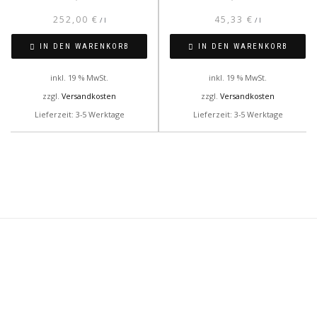
252,00
€
45,33
€
/
l
/
l
IN DEN WARENKORB
IN DEN WARENKORB
inkl. 19 % MwSt.
inkl. 19 % MwSt.
zzgl.
Versandkosten
zzgl.
Versandkosten
Lieferzeit: 3-5 Werktage
Lieferzeit: 3-5 Werktage