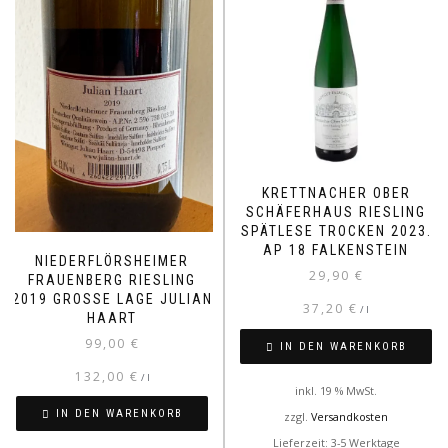
KRETTNACHER OBER
SCHÄFERHAUS RIESLING
SPÄTLESE TROCKEN 2023.
AP 18 FALKENSTEIN
NIEDERFLÖRSHEIMER
29,90
€
FRAUENBERG RIESLING
2019 GROSSE LAGE JULIAN H
37,20
€
/
l
AART
99,00
€
IN DEN WARENKORB
132,00
€
/
l
inkl. 19 % MwSt.
IN DEN WARENKORB
zzgl.
Versandkosten
Lieferzeit: 3-5 Werktage