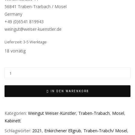
56841 Traben-Trarbach / Mosel
Germany
+49 (0)6541 819943
weingut@weiser-kuenstler.de
Lieferzeit: 3-5 Werktage
18 vorrätig
IN DEN WARENKORB
Kategorien:
Weingut Weiser-Künstler
,
Traben-Trabach
,
Mosel
,
Kabinett
Schlagwörter:
2021
,
Enkirchener Ellgrub
,
Traben-Trabch/ Mosel
,