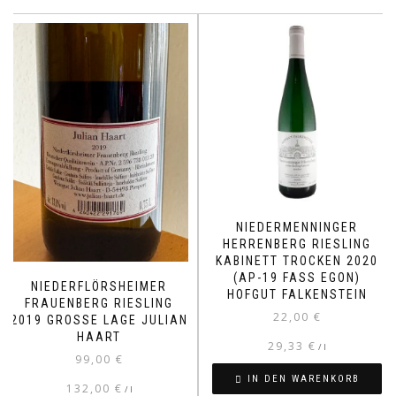
NIEDERMENNINGER
HERRENBERG RIESLING
KABINETT TROCKEN 2020
(AP-19 FASS EGON)
NIEDERFLÖRSHEIMER
HOFGUT FALKENSTEIN
FRAUENBERG RIESLING
22,00
€
2019 GROSSE LAGE JULIAN H
AART
29,33
€
/
l
99,00
€
IN DEN WARENKORB
132,00
€
/
l