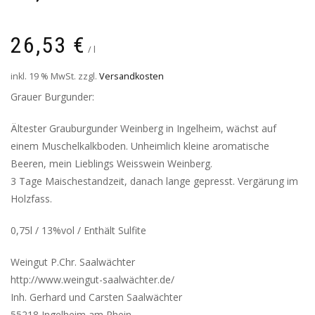
26,53
€
/
l
inkl. 19 % MwSt.
zzgl.
Versandkosten
Grauer Burgunder:
Ältester Grauburgunder Weinberg in Ingelheim, wächst auf
einem Muschelkalkboden. Unheimlich kleine aromatische
Beeren, mein Lieblings Weisswein Weinberg.
3 Tage Maischestandzeit, danach lange gepresst. Vergärung im
Holzfass.
0,75l / 13%vol / Enthält Sulfite
Weingut P.Chr. Saalwächter
http://www.weingut-saalwächter.de/
Inh. Gerhard und Carsten Saalwächter
55218 Ingelheim am Rhein