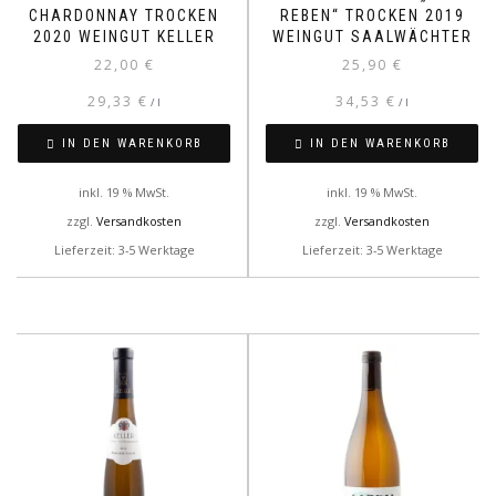
HARDONNAY TROCKEN 2
REBEN“ TROCKEN 2019
020 WEINGUT KELLER
WEINGUT SAALWÄCHTER
22,00
€
25,90
€
29,33
€
34,53
€
/
l
/
l
IN DEN WARENKORB
IN DEN WARENKORB
inkl. 19 % MwSt.
inkl. 19 % MwSt.
zzgl.
Versandkosten
zzgl.
Versandkosten
Lieferzeit: 3-5 Werktage
Lieferzeit: 3-5 Werktage