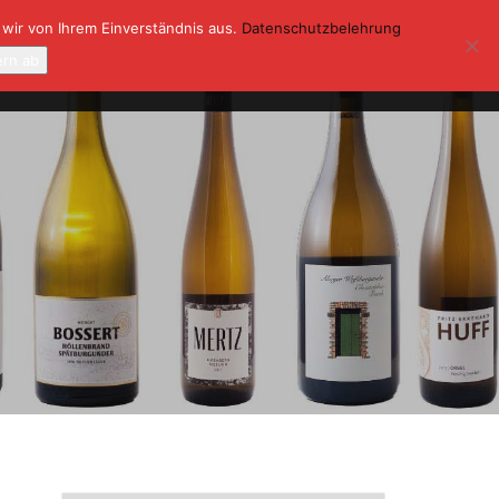
 wir von Ihrem Einverständnis aus.
Datenschutzbelehrung
ONTAKT
KASSE
MEIN KONTO
ern ab
0