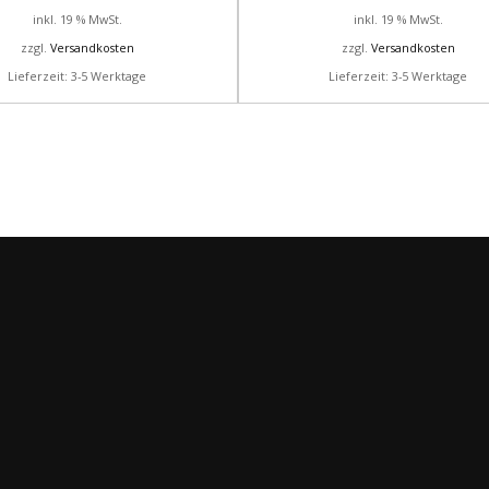
inkl. 19 % MwSt.
inkl. 19 % MwSt.
zzgl.
Versandkosten
zzgl.
Versandkosten
Lieferzeit: 3-5 Werktage
Lieferzeit: 3-5 Werktage