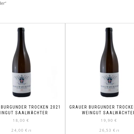
der“
 BURGUNDER TROCKEN 2021
GRAUER BURGUNDER TROCKE
INGUT SAALWÄCHTER
WEINGUT SAALWÄCHTE
18,00
€
19,90
€
24,00
€
26,53
€
/
l
/
l