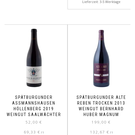
Lieferzeit: 3-5 Werktage
SPÄTBURGUNDER
SPÄTBURGUNDER ALTE
ASSMANNSHAUSEN
REBEN TROCKEN 2013
HÖLLENBERG 2019
WEINGUT BERNHARD
WEINGUT SAALWÄCHTER
HUBER MAGNUM
52,00
€
199,00
€
69,33
€
132,67
€
/
l
/
l