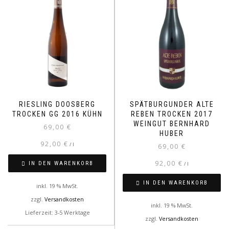
RIESLING DOOSBERG
SPÄTBURGUNDER ALTE
TROCKEN GG 2016 KÜHN
REBEN TROCKEN 2017
WEINGUT BERNHARD
69,00
€
HUBER
92,00
€
/
l
69,00
€
92,00
€
IN DEN WARENKORB
/
l
IN DEN WARENKORB
inkl. 19 % MwSt.
zzgl.
Versandkosten
inkl. 19 % MwSt.
Lieferzeit: 3-5 Werktage
zzgl.
Versandkosten