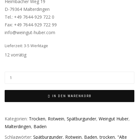
Heimbacher Weg 19
D-79364 Malterdingen
Tel.: +49 7644-929 722 0
Fax: +49 7644-929 722 99
info@weingut-huber.com
Lieferzeit: 3-5 Werktage
12 vorrätig
IN DEN WARENKORB
Kategorien:
Trocken
,
Rotwein
,
Spätburgunder
,
Weingut Huber
,
Malterdingen
,
Baden
Schlagwörter:
Spätburgunder
,
Rotwein
,
Baden
,
trocken
,
"Alte