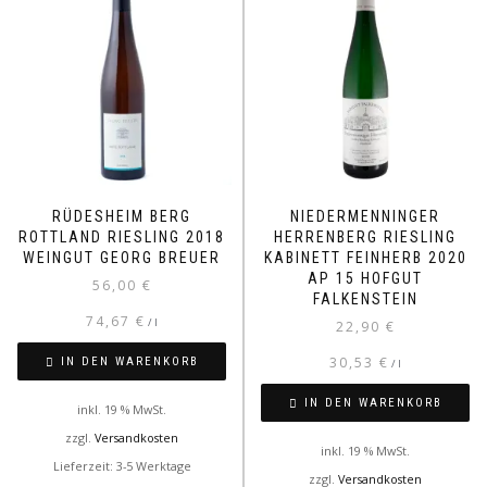
RÜDESHEIM BERG
NIEDERMENNINGER
ROTTLAND RIESLING 2018
HERRENBERG RIESLING
WEINGUT GEORG BREUER
KABINETT FEINHERB 2020
AP 15 HOFGUT
56,00
€
FALKENSTEIN
74,67
€
/
l
22,90
€
30,53
€
IN DEN WARENKORB
/
l
IN DEN WARENKORB
inkl. 19 % MwSt.
zzgl.
Versandkosten
inkl. 19 % MwSt.
Lieferzeit: 3-5 Werktage
zzgl.
Versandkosten