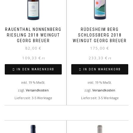
RAUENTHAL NONNENBERG
RÜDESHEIM BERG
RIESLING 2018 WEINGUT
SCHLOSSBERG 2018
GEORG BREUER
WEINGUT GEORG BREUER
82,00
€
175,00
€
109,33
€
233,33
€
/
l
/
l
IN DEN WARENKORB
IN DEN WARENKORB
inkl. 19 % MwSt.
inkl. 19 % MwSt.
zzgl.
Versandkosten
zzgl.
Versandkosten
Lieferzeit: 3-5 Werktage
Lieferzeit: 3-5 Werktage