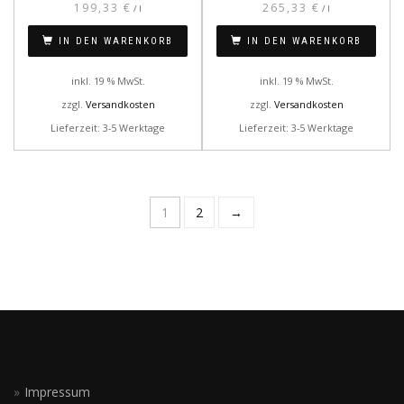
199,33
€
265,33
€
/
l
/
l
IN DEN WARENKORB
IN DEN WARENKORB
inkl. 19 % MwSt.
inkl. 19 % MwSt.
zzgl.
Versandkosten
zzgl.
Versandkosten
Lieferzeit: 3-5 Werktage
Lieferzeit: 3-5 Werktage
1
2
→
Impressum