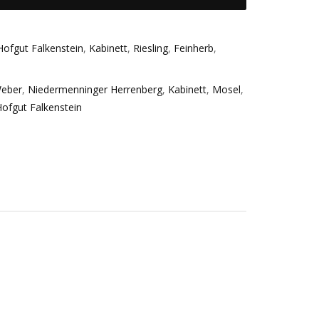
Hofgut Falkenstein
,
Kabinett
,
Riesling
,
Feinherb
,
Weber
,
Niedermenninger Herrenberg
,
Kabinett
,
Mosel
,
ofgut Falkenstein