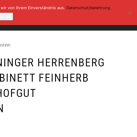
 wir von Ihrem Einverständnis aus.
Datenschutzbelehrung
ONTAKT
KASSE
MEIN KONTO
ern ab
0
nstein
NINGER HERRENBERG
ABINETT FEINHERB
 HOFGUT
N