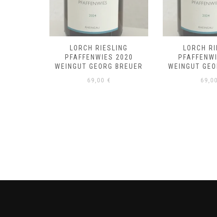
LING
LORCH RIESLING
LORCH RI
 2019
PFAFFENWIES 2020
PFAFFENWI
 BREUER
WEINGUT GEORG BREUER
WEINGUT GEO
69,00
€
69,0