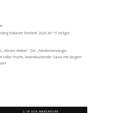
en
sling Kabinett feinherb 2020 AP 15 Hofgut
vom „Winzer Weber“. Der „Niedermenninger
mit toller Frucht, beeindruckender Säure mit langem
ben!
IN DEN WARENKORB