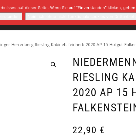
bnisses auf dieser Seite. Wenn Sie auf "Einverstanden" klicken, gehen
NBAUGEBIETE/WINZER
NEWSLETTER
RARITÄTEN
K
verstanden
Nein, ich lehne nicht funktionale cookies von Drittanbiet
nger Herrenberg Riesling Kabinett feinherb 2020 AP 15 Hofgut Falke
NIEDERMEN
RIESLING K
2020 AP 15
FALKENSTEI
22,90
€