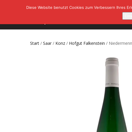
Diese Website benutzt Cookies zum Verbessern Ihres Erle
SHOP
A
Ein
Start
/
Saar
/
Konz
/
Hofgut Falkenstein
/ Niedermenni