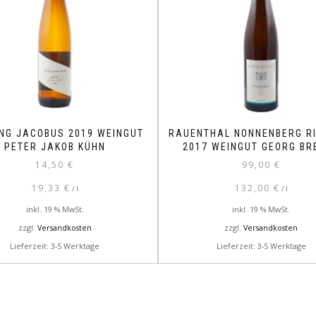
ING JACOBUS 2019 WEINGUT
RAUENTHAL NONNENBERG RI
PETER JAKOB KÜHN
2017 WEINGUT GEORG BR
14,50
€
99,00
€
19,33
€
132,00
€
/
l
/
l
inkl. 19 % MwSt.
inkl. 19 % MwSt.
zzgl.
Versandkosten
zzgl.
Versandkosten
Lieferzeit: 3-5 Werktage
Lieferzeit: 3-5 Werktage