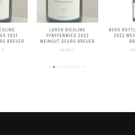
ESLING
LORCH RIESLING
BERG ROTT
ES 2021
PFAFFENWIES 2022
2022 WE
RG BREUER
WEINGUT GEORG BREUER
B
0
€
69,00
€
6