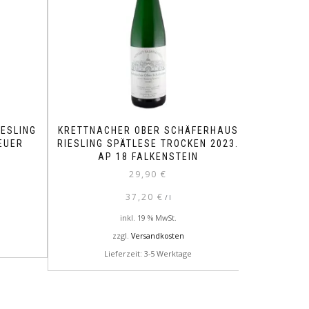
ESLING
KRETTNACHER OBER SCHÄFERHAUS
EUER
RIESLING SPÄTLESE TROCKEN 2023.
AP 18 FALKENSTEIN
29,90
€
37,20
€
/
l
inkl. 19 % MwSt.
zzgl.
Versandkosten
Lieferzeit: 3-5 Werktage