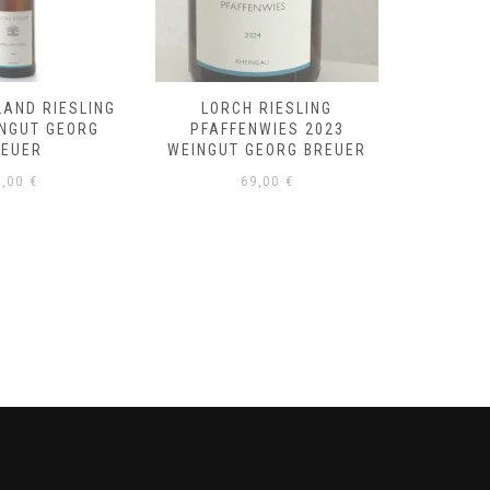
LAND RIESLING
LORCH RIESLING
RÜDE
INGUT GEORG
PFAFFENWIES 2023
RIESLI
REUER
WEINGUT GEORG BREUER
GE
8,00
€
69,00
€