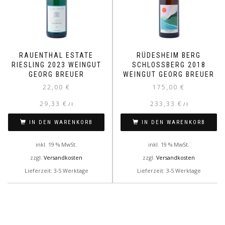
RAUENTHAL ESTATE
RÜDESHEIM BERG
RIESLING 2023 WEINGUT
SCHLOSSBERG 2018
GEORG BREUER
WEINGUT GEORG BREUER
22,00
€
175,00
€
29,33
€
233,33
€
/
l
/
l
IN DEN WARENKORB
IN DEN WARENKORB
inkl. 19 % MwSt.
inkl. 19 % MwSt.
zzgl.
Versandkosten
zzgl.
Versandkosten
Lieferzeit: 3-5 Werktage
Lieferzeit: 3-5 Werktage