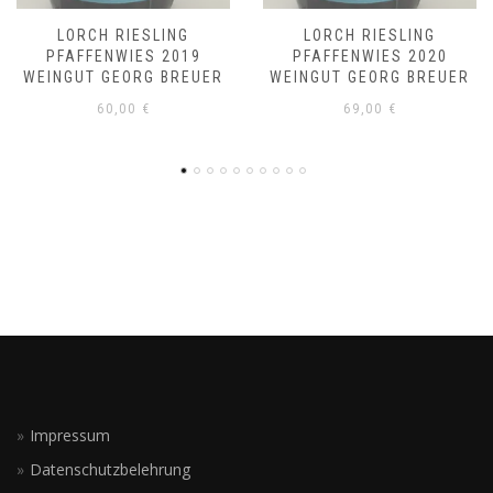
ESLING
LORCH RIESLING
LORCH RI
ES 2019
PFAFFENWIES 2020
PFAFFENWI
RG BREUER
WEINGUT GEORG BREUER
WEINGUT GEO
€
69,00
€
69,00
Impressum
Datenschutzbelehrung