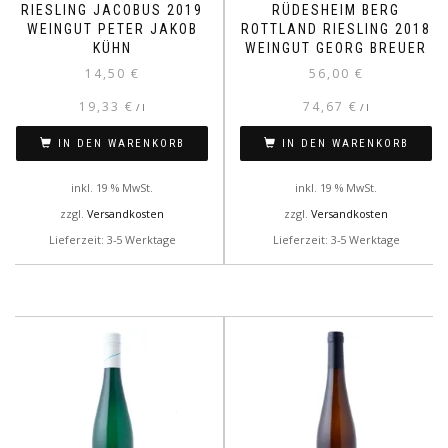
RIESLING JACOBUS 2019
RÜDESHEIM BERG
WEINGUT PETER JAKOB
ROTTLAND RIESLING 2018
KÜHN
WEINGUT GEORG BREUER
14,50
€
56,00
€
19,33
€
74,67
€
/
l
/
l
IN DEN WARENKORB
IN DEN WARENKORB
inkl. 19 % MwSt.
inkl. 19 % MwSt.
zzgl.
Versandkosten
zzgl.
Versandkosten
Lieferzeit: 3-5 Werktage
Lieferzeit: 3-5 Werktage