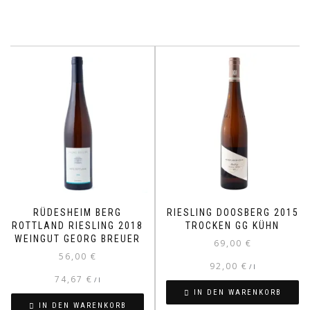
RÜDESHEIM BERG
RIESLING DOOSBERG 2015
ROTTLAND RIESLING 2018
TROCKEN GG KÜHN
WEINGUT GEORG BREUER
69,00
€
56,00
€
92,00
€
/
l
74,67
€
/
l
IN DEN WARENKORB
IN DEN WARENKORB