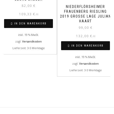
82,00
€
NIEDERFLÖRSHEIMER
FRAUENBERG RIESLING
109,33
€
/
l
2019 GROSSE LAGE JULIAN H
AART
IN DEN WARENKORB
99,00
€
inkl. 19 % MwSt.
132,00
€
/
l
zzgl.
Versandkosten
IN DEN WARENKORB
Lieferzeit: 3-5 Werktage
inkl. 19 % MwSt.
zzgl.
Versandkosten
Lieferzeit: 3-5 Werktage