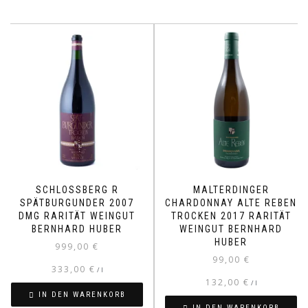
SCHLOSSBERG R
MALTERDINGER
SPÄTBURGUNDER 2007
CHARDONNAY ALTE REBEN
DMG RARITÄT WEINGUT
TROCKEN 2017 RARITÄT
BERNHARD HUBER
WEINGUT BERNHARD
HUBER
999,00
€
99,00
€
333,00
€
/
l
132,00
€
/
l
IN DEN WARENKORB
IN DEN WARENKORB