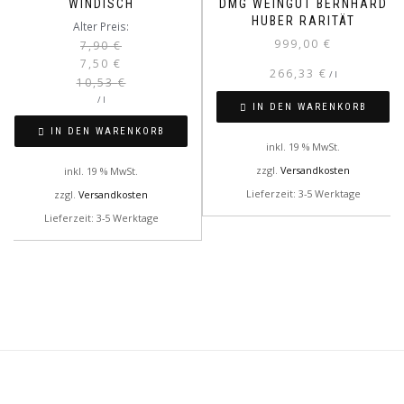
WINDISCH
DMG WEINGUT BERNHARD
HUBER RARITÄT
Ursprünglicher
Aktueller
Alter Preis:
999,00
€
Preis
Preis
7,90
€
7,50
€
war:
ist:
266,33
€
/
l
10,53
€
7,90 €
7,50 €.
/
l
IN DEN WARENKORB
IN DEN WARENKORB
inkl. 19 % MwSt.
zzgl.
Versandkosten
inkl. 19 % MwSt.
Lieferzeit: 3-5 Werktage
zzgl.
Versandkosten
Lieferzeit: 3-5 Werktage