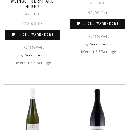
WEINGUT BERNHARD
69,00
€
HUBER
92,00
€
/
l
99,00
€
132,00
€
IN DEN WARENKORB
/
l
IN DEN WARENKORB
inkl. 19 % MwSt.
zzgl.
Versandkosten
inkl. 19 % MwSt.
Lieferzeit: 3-5 Werktage
zzgl.
Versandkosten
Lieferzeit: 3-5 Werktage