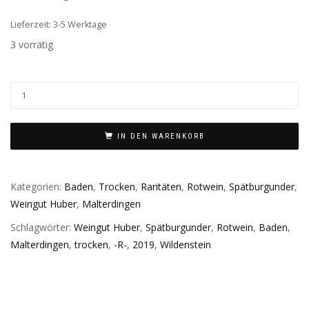
Lieferzeit: 3-5 Werktage
3 vorrätig
IN DEN WARENKORB
Kategorien:
Baden
,
Trocken
,
Raritäten
,
Rotwein
,
Spätburgunder
,
Weingut Huber
,
Malterdingen
Schlagwörter:
Weingut Huber
,
Spätburgunder
,
Rotwein
,
Baden
,
Malterdingen
,
trocken
,
-R-
,
2019
,
Wildenstein