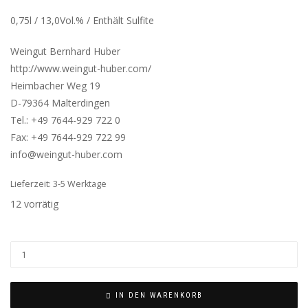
0,75l / 13,0Vol.% / Enthält Sulfite
Weingut Bernhard Huber
http://www.weingut-huber.com/
Heimbacher Weg 19
D-79364 Malterdingen
Tel.: +49 7644-929 722 0
Fax: +49 7644-929 722 99
info@weingut-huber.com
Lieferzeit: 3-5 Werktage
12 vorrätig
IN DEN WARENKORB