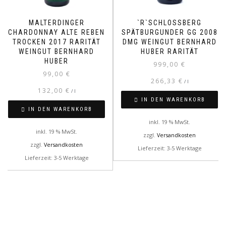
MALTERDINGER
`R`SCHLOSSBERG
CHARDONNAY ALTE REBEN
SPÄTBURGUNDER GG 2008
TROCKEN 2017 RARITÄT
DMG WEINGUT BERNHARD
WEINGUT BERNHARD
HUBER RARITÄT
HUBER
999,00
€
99,00
€
266,33
€
/
l
132,00
€
/
l
IN DEN WARENKORB
IN DEN WARENKORB
inkl. 19 % MwSt.
inkl. 19 % MwSt.
zzgl.
Versandkosten
zzgl.
Versandkosten
Lieferzeit: 3-5 Werktage
Lieferzeit: 3-5 Werktage