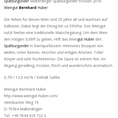
Spätburgunder
Malterdinger Spätburgunder trocken 2018
Weingut
Bernhard
Huber
Die Reben für diesen Wein sind 25 Jahre alt und wachsen auf
Kalkstein. Dabei liegt der Ertrag bei ca 55hl/ha. Das Weingut
nutzt hierbei eine traditionelle Maischegärung. Um dem Wein
den nötigen Schliff zu geben, reift das Wein
gut Huber
den
Spätburgunder
in Barriquefässern. Intensives Bouquet von
wilden, roten Beeren, Kirschen und erdigen Aromen. Toller
Körper und sehr fruchtintensiv. Die Säure ist extrem fein. Im
Abgang geradlinig, trocken, frisch und wunderschön aromatisch.
0,75l / 13,0 Vol.% / Enthält Sulfite
Weingut Bernhard Huber
http://www.weingut-huber.com/
Heimbacher Weg 19
D-79364 Malterdingen
Tel.: +49 7644-929 722 0