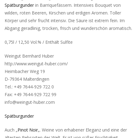
Spätburgunder
in Barriquefässern. Intensives Bouquet von
wilden, roten Beeren, Kirschen und erdigen Aromen. Toller
Körper und sehr frucht intensiv. Die Säure ist extrem fein. Im
Abgang geradlinig, trocken, frisch und wunderschön aromatisch.
0,75l / 12,50 Vol.% / Enthält Sulfite
Weingut Bernhard Huber
http://www.weingut-huber.com/
Heimbacher Weg 19
D-79364 Malterdingen
Tel.: +49 7644-929 722 0
Fax: +49 7644-929 722 99
info@weingut-huber.com
Spätburgunder
Auch „
Pinot Noir
„. Weine von erhabener Eleganz und eine der
ältesten Rebsorten der Welt. Er ist von süßer Fruchtigkeit