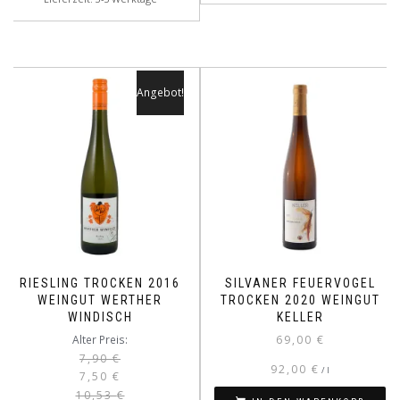
Angebot!
RIESLING TROCKEN 2016
SILVANER FEUERVOGEL
WEINGUT WERTHER
TROCKEN 2020 WEINGUT
WINDISCH
KELLER
Ursprünglicher
Aktueller
Alter Preis:
69,00
€
Preis
Preis
7,90
€
92,00
€
/
l
7,50
€
war:
ist:
10,53
€
7,90 €
7,50 €.