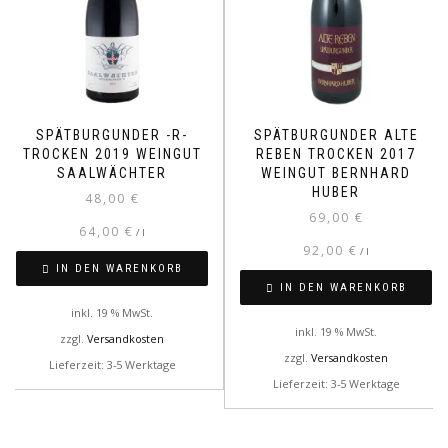
SPÄTBURGUNDER -R-
SPÄTBURGUNDER ALTE
TROCKEN 2019 WEINGUT
REBEN TROCKEN 2017
SAALWÄCHTER
WEINGUT BERNHARD
HUBER
48,00
€
69,00
€
64,00
€
/
l
92,00
€
/
l
IN DEN WARENKORB
IN DEN WARENKORB
inkl. 19 % MwSt.
inkl. 19 % MwSt.
zzgl.
Versandkosten
zzgl.
Versandkosten
Lieferzeit: 3-5 Werktage
Lieferzeit: 3-5 Werktage