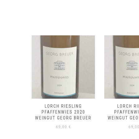
LING
LORCH RIESLING
LORCH RI
 2019
PFAFFENWIES 2020
PFAFFENWI
 BREUER
WEINGUT GEORG BREUER
WEINGUT GEO
69,00
€
69,0