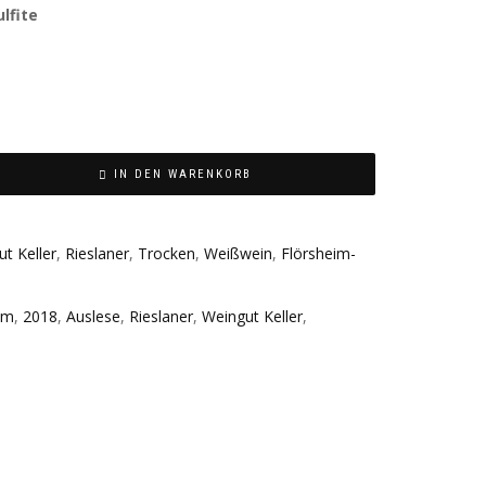
ulfite
IN DEN WARENKORB
t Keller
,
Rieslaner
,
Trocken
,
Weißwein
,
Flörsheim-
im
,
2018
,
Auslese
,
Rieslaner
,
Weingut Keller
,