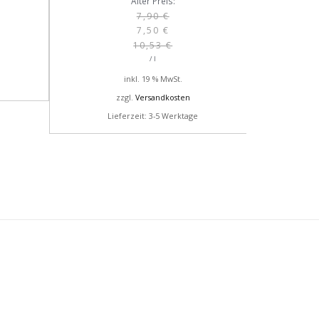
Ursprünglicher
Aktueller
Alter Preis:
Preis
Preis
7,90
€
7,50
€
war:
ist:
10,53
€
7,90 €
7,50 €.
/
l
inkl. 19 % MwSt.
zzgl.
Versandkosten
Lieferzeit: 3-5 Werktage