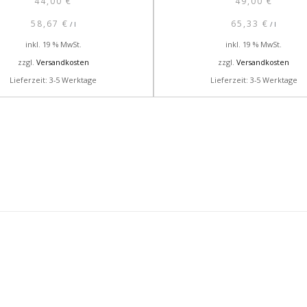
44,00
€
49,00
€
58,67
€
65,33
€
/
l
/
l
inkl. 19 % MwSt.
inkl. 19 % MwSt.
zzgl.
Versandkosten
zzgl.
Versandkosten
Lieferzeit: 3-5 Werktage
Lieferzeit: 3-5 Werktage