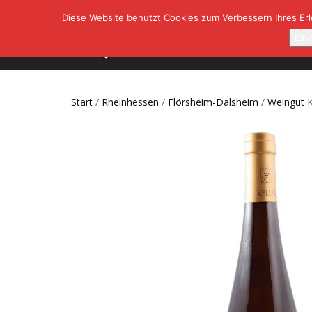
Diese Website benutzt Cookies zum Verbessern Ihres Erle
SHOP
A
Ein
Start
/
Rheinhessen
/
Flörsheim-Dalsheim
/
Weingut K