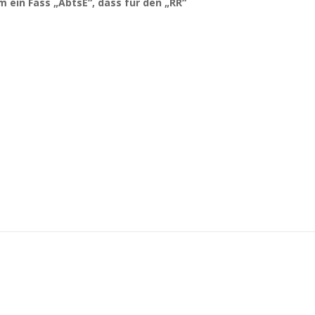
 ein Fass „AbtsE“, dass für den „RR“