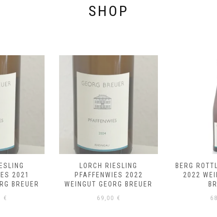
SHOP
ESLING
LORCH RIESLING
BERG ROTT
ES 2021
PFAFFENWIES 2022
2022 WE
RG BREUER
WEINGUT GEORG BREUER
B
0
€
69,00
€
6