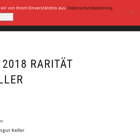
 wir von Ihrem Einverständnis aus.
Datenschutzbelehrung
ONTAKT
KASSE
MEIN KONTO
ern ab
0
 2018 RARITÄT
LLER
en
ngut Keller