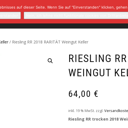
bnisses auf dieser Seite. Wenn Sie auf "Einverstanden" klicken, gehen
NBAUGEBIETE/WINZER
NEWSLETTER
RARITÄTEN
K
verstanden
Nein, ich lehne nicht funktionale cookies von Drittanbiet
eller
/ Riesling RR 2018 RARITÄT Weingut Keller
RIESLING RR
WEINGUT KE
64,00
€
inkl. 19 % MwSt.
zzgl.
Versandkost
Riesling RR trocken 2018 Wei