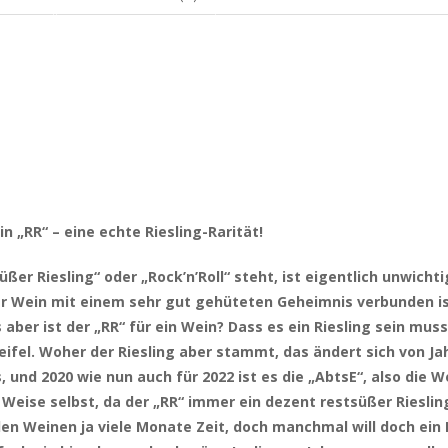
n „RR“ – eine echte Riesling-Rarität!
tsüßer Riesling“ oder „Rock’n’Roll“ steht, ist eigentlich unwic
er Wein mit einem sehr gut gehüteten Geheimnis verbunden is
ber ist der „RR“ für ein Wein? Dass es ein Riesling sein mus
eifel. Woher der Riesling aber stammt, das ändert sich von J
s, und 2020 wie nun auch für 2022 ist es die „AbtsE“, also di
Weise selbst, da der „RR“ immer ein dezent restsüßer Rieslin
r den Weinen ja viele Monate Zeit, doch manchmal will doch ei