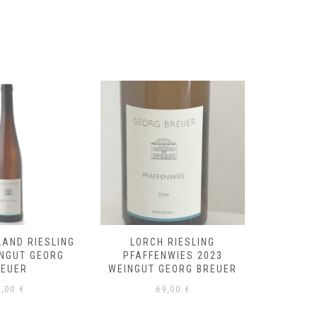
LAND RIESLING
LORCH RIESLING
RÜDE
INGUT GEORG
PFAFFENWIES 2023
RIESLI
REUER
WEINGUT GEORG BREUER
GE
8,00
€
69,00
€