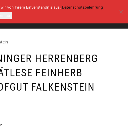
 wir von Ihrem Einverständnis aus.
Datenschutzbelehrung
ONTAKT
KASSE
MEIN KONTO
ern ab
0
stein
NINGER HERRENBERG
PÄTLESE FEINHERB
HOFGUT FALKENSTEIN
en