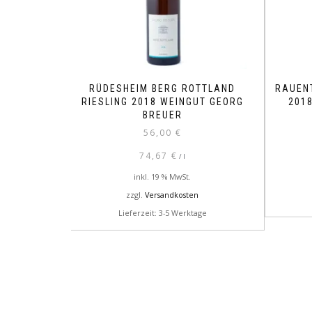
RÜDESHEIM BERG ROTTLAND
RAUEN
RIESLING 2018 WEINGUT GEORG
201
BREUER
56,00
€
74,67
€
/
l
inkl. 19 % MwSt.
zzgl.
Versandkosten
Lieferzeit: 3-5 Werktage