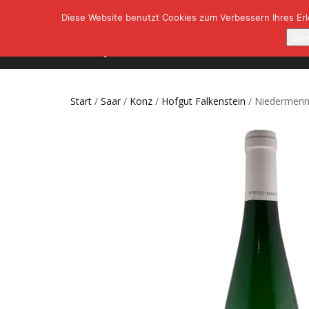
Diese Website benutzt Cookies zum Verbessern Ihres Erle
SHOP
A
Ein
Start
/
Saar
/
Konz
/
Hofgut Falkenstein
/ Niedermenni