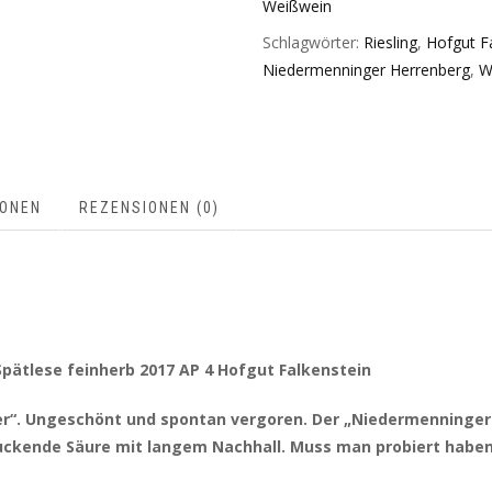
Weißwein
Schlagwörter:
Riesling
,
Hofgut F
Niedermenninger Herrenberg
,
W
IONEN
REZENSIONEN (0)
pätlese feinherb 2017 AP 4 Hofgut Falkenstein
ber“. Ungeschönt und spontan vergoren. Der „Niedermenninger
druckende Säure mit langem Nachhall. Muss man probiert haben