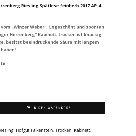
rrenberg Riesling Spätlese feinherb 2017 AP-4
abi vom „Winzer Weber“. Ungeschönt und spontan
ger Herrenberg“ Kabinett trocken ist knackig-
nge, besitzt beeindruckende Säure mit langem
 haben!
ite
IN DEN WARENKORB
Riesling
,
Hofgut Falkenstein
,
Trocken
,
Kabinett
,