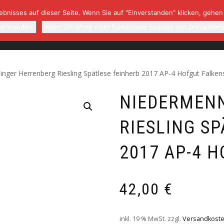
bnisses auf dieser Seite. Wenn Sie auf "Einverstanden" klicken, gehen
NBAUGEBIETE/WINZER
NEWSLETTER
RARITÄTEN
K
verstanden
Nein, ich lehne nicht funktionale cookies von Drittanbiet
nger Herrenberg Riesling Spätlese feinherb 2017 AP-4 Hofgut Falken
NIEDERMEN
RIESLING S
2017 AP-4 
42,00
€
inkl. 19 % MwSt.
zzgl.
Versandkost