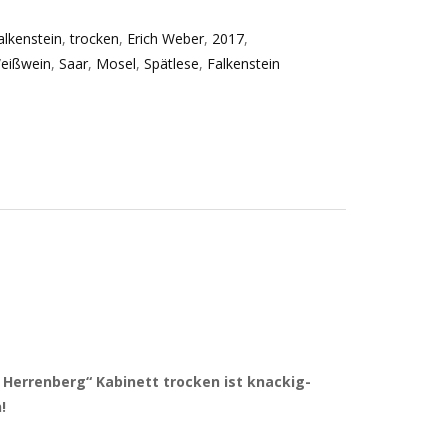
alkenstein
,
trocken
,
Erich Weber
,
2017
,
eißwein
,
Saar
,
Mosel
,
Spätlese
,
Falkenstein
 Herrenberg“ Kabinett trocken ist knackig-
!