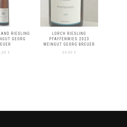
LAND RIESLING
LORCH RIESLING
RÜDE
INGUT GEORG
PFAFFENWIES 2023
RIESLI
REUER
WEINGUT GEORG BREUER
GE
8,00
€
69,00
€