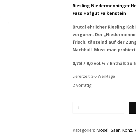
Riesling Niedermenninger He
Fass Hofgut Falkenstein
Brutal ehrlicher Riesling K
vergoren. Der „Niedermennin
frisch, tänzelnd auf der Zu
Nachhall. Muss man probiert
0,75l / 9,0 vol.% / Enthält Sulf
Lieferzeit: 3-5 Werktage
2 vorrätig
Kategorien:
Mosel
,
Saar
,
Konz
,