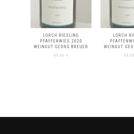
LING
LORCH RIESLING
LORCH RI
 2019
PFAFFENWIES 2020
PFAFFENWI
 BREUER
WEINGUT GEORG BREUER
WEINGUT GEO
69,00
€
69,0