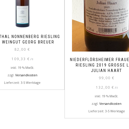
THAL NONNENBERG RIESLING
8 WEINGUT GEORG BREUER
82,00
€
109,33
€
/
l
NIEDERFLÖRSHEIMER FRAU
RIESLING 2019 GROSSE 
inkl. 19 % MwSt.
JULIAN HAART
zzgl.
Versandkosten
99,00
€
Lieferzeit: 3-5 Werktage
132,00
€
/
l
inkl. 19 % MwSt.
zzgl.
Versandkosten
Lieferzeit: 3-5 Werktage