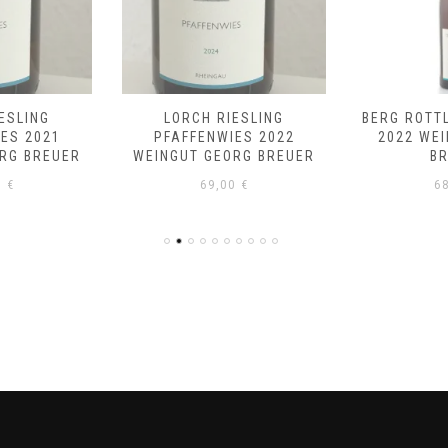
ESLING
LORCH RIESLING
BERG ROTT
ES 2021
PFAFFENWIES 2022
2022 WE
RG BREUER
WEINGUT GEORG BREUER
B
0
€
69,00
€
6