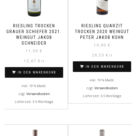
RIESLING TROCKEN
RIESLING QUARZIT
GRAUER SCHIEFER 2021.
TROCKEN 2020 WEINGUT
WEINGUT JAKOB
PETER JAKOB KÜHN
SCHNEIDER
19,90
€
11,00
€
26,53
€
/
l
12,67
€
/
l
IN DEN WARENKORB
IN DEN WARENKORB
inkl. 19 % MwSt.
inkl. 19 % MwSt.
zzgl.
Versandkosten
zzgl.
Versandkosten
Lieferzeit: 3-5 Werktage
Lieferzeit: 3-5 Werktage