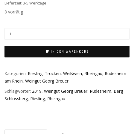
Lieferzeit: 3-5 Werktage
8 vorrätig
IN DEN WARENKORB
Kategorien:
Riesling
,
Trocken
,
Weißwein
,
Rheingau
,
Rüdesheim
am Rhein
,
Weingut Georg Breuer
Schlagwörter:
2019
,
Weingut Georg Breuer
,
Rüdesheim
,
Berg
Schlossberg
,
Riesling
,
Rheingau