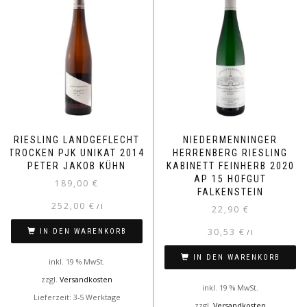
RIESLING LANDGEFLECHT
NIEDERMENNINGER
TROCKEN PJK UNIKAT 2014
HERRENBERG RIESLING
PETER JAKOB KÜHN
KABINETT FEINHERB 2020
AP 15 HOFGUT
189,00
€
FALKENSTEIN
252,00
€
/
l
22,90
€
30,53
€
IN DEN WARENKORB
/
l
IN DEN WARENKORB
inkl. 19 % MwSt.
zzgl.
Versandkosten
inkl. 19 % MwSt.
Lieferzeit: 3-5 Werktage
zzgl.
Versandkosten