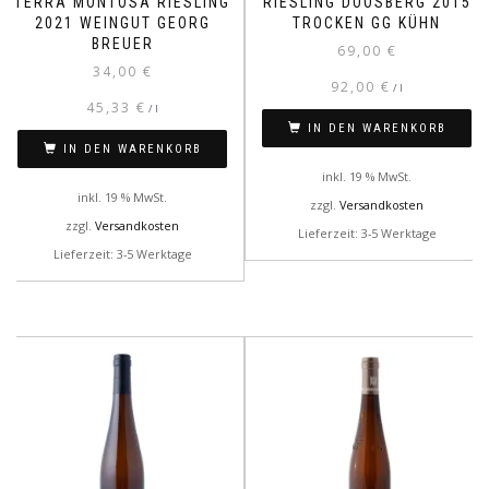
TERRA MONTOSA RIESLING
RIESLING DOOSBERG 2015
2021 WEINGUT GEORG
TROCKEN GG KÜHN
BREUER
69,00
€
34,00
€
92,00
€
/
l
45,33
€
/
l
IN DEN WARENKORB
IN DEN WARENKORB
inkl. 19 % MwSt.
inkl. 19 % MwSt.
zzgl.
Versandkosten
zzgl.
Versandkosten
Lieferzeit: 3-5 Werktage
Lieferzeit: 3-5 Werktage