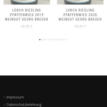
G
LORCH RIESLING
LORCH RIESLIN
19
PFAFFENWIES 2020
PFAFFENWIES 20
EUER
WEINGUT GEORG BREUER
WEINGUT GEORG BR
69,00
€
69,00
€
Impressum
Datenschutzbelehrung