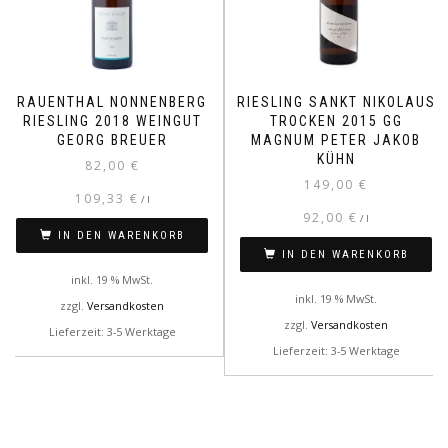
RAUENTHAL NONNENBERG
RIESLING SANKT NIKOLAUS
RIESLING 2018 WEINGUT
TROCKEN 2015 GG
GEORG BREUER
MAGNUM PETER JAKOB
KÜHN
82,00
€
149,00
€
109,33
€
/
l
92,00
€
/
l
IN DEN WARENKORB
IN DEN WARENKORB
inkl. 19 % MwSt.
inkl. 19 % MwSt.
zzgl.
Versandkosten
zzgl.
Versandkosten
Lieferzeit: 3-5 Werktage
Lieferzeit: 3-5 Werktage