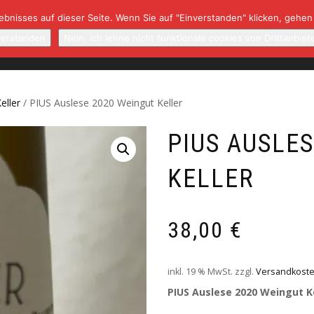
bnisses auf dieser Seite. Wenn Sie auf "Einverstanden" klicken, gehen
NBAUGEBIETE/WINZER
NEWSLETTER
RARITÄTEN
K
verstanden
Nein, ich lehne nicht funktionale cookies von Drittanbiet
eller
/ PIUS Auslese 2020 Weingut Keller
PIUS AUSLE
KELLER
38,00
€
inkl. 19 % MwSt.
zzgl.
Versandkost
PIUS Auslese 2020 Weingut K