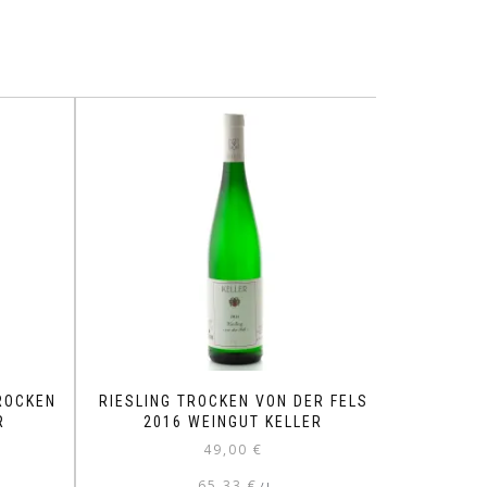
ROCKEN
RIESLING TROCKEN VON DER FELS
R
2016 WEINGUT KELLER
49,00
€
65,33
€
/
l