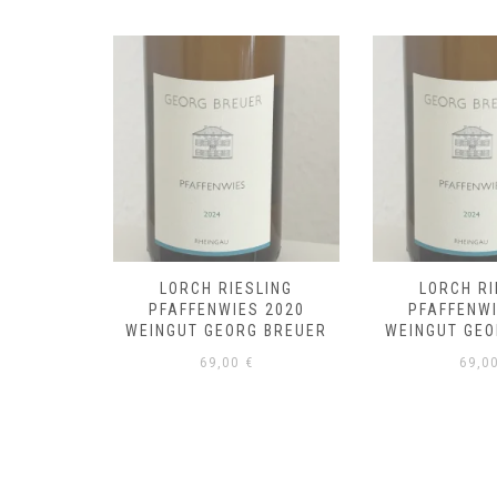
LING
LORCH RIESLING
LORCH RI
 2019
PFAFFENWIES 2020
PFAFFENWI
 BREUER
WEINGUT GEORG BREUER
WEINGUT GEO
69,00
€
69,0