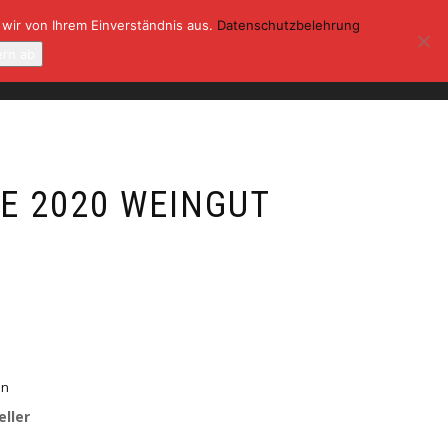
 wir von Ihrem Einverständnis aus.
Datenschutzbelehrung
ONTAKT
KASSE
MEIN KONTO
ern ab
0
SE 2020 WEINGUT
en
eller