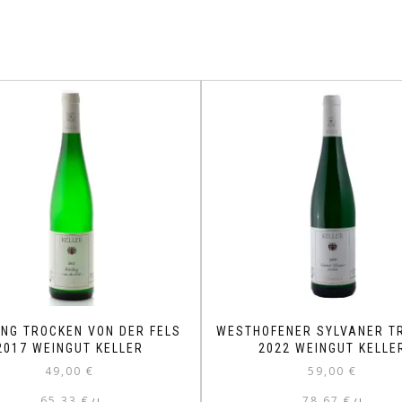
ING TROCKEN VON DER FELS
WESTHOFENER SYLVANER T
2017 WEINGUT KELLER
2022 WEINGUT KELLE
49,00
€
59,00
€
65,33
€
78,67
€
/
l
/
l