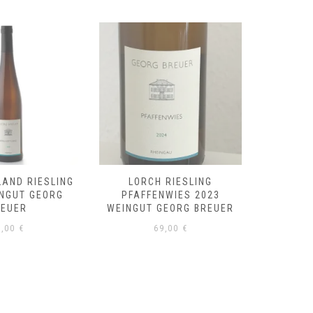
LAND RIESLING
LORCH RIESLING
RÜDE
INGUT GEORG
PFAFFENWIES 2023
RIESLI
REUER
WEINGUT GEORG BREUER
GE
8,00
€
69,00
€