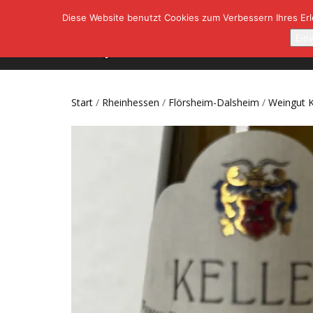
Diese Website benutzt Cookies zum Verbessern Ihres Erle
SHOP
A
Ein
Start
/
Rheinhessen
/
Flörsheim-Dalsheim
/
Weingut K