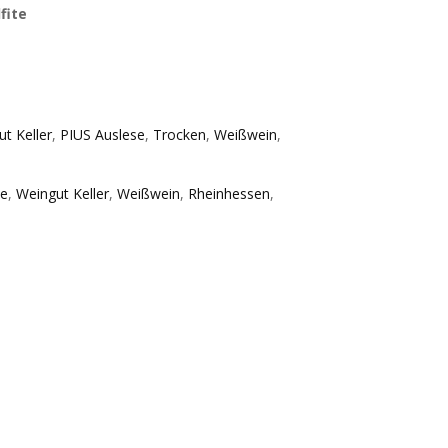
lfite
t Keller
,
PIUS Auslese
,
Trocken
,
Weißwein
,
se
,
Weingut Keller
,
Weißwein
,
Rheinhessen
,