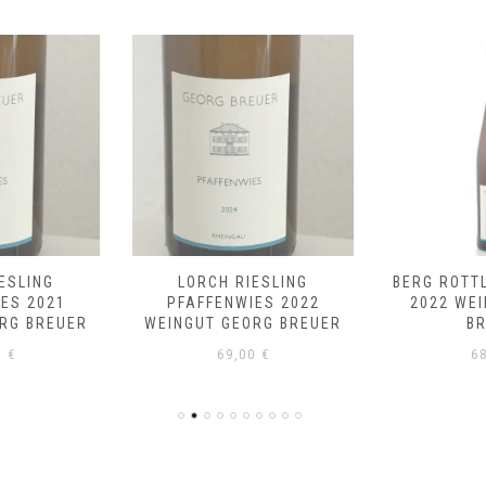
ESLING
LORCH RIESLING
BERG ROTT
ES 2021
PFAFFENWIES 2022
2022 WE
RG BREUER
WEINGUT GEORG BREUER
B
0
€
69,00
€
6