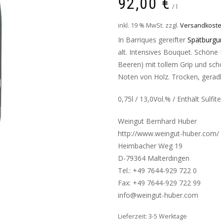
92,00
€
/
l
inkl. 19 % MwSt.
zzgl.
Versandkost
In Barriques gereifter
Spätburgu
alt. Intensives Bouquet. Schöne 
Beeren) mit tollem Grip und sc
Noten von Holz. Trocken, gerad
0,75l / 13,0Vol.% / Enthält Sulfite
Weingut Bernhard Huber
http://www.weingut-huber.com/
Heimbacher Weg 19
D-79364 Malterdingen
Tel.: +49 7644-929 722 0
Fax: +49 7644-929 722 99
info@weingut-huber.com
Lieferzeit: 3-5 Werktage