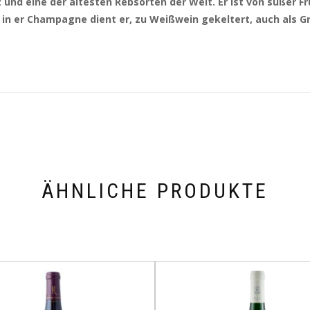
und eine der ältesten Rebsorten der Welt. Er ist von süßer F
 in er Champagne dient er, zu Weißwein gekeltert, auch als 
ÄHNLICHE PRODUKTE