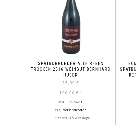
SPÄTBURGUNDER ALTE REBEN
BO
TROCKEN 2016 WEINGUT BERNHARD
SPÄTB
HUBER
BE
75,00
€
100,00
€
/
l
inkl. 19 % MwSt.
zzgl.
Versandkosten
Lieferzeit: 3-5 Werktage