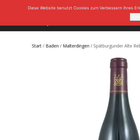
Diese Website benutzt Cookies zum Verbessern Ihres Erle
SHOP
A
Ein
Start
/
Baden
/
Malterdingen
/ Spätburgunder Alte Re