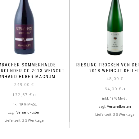
MBACHER SOMMERHALDE
RIESLING TROCKEN VON DE
URGUNDER GG 2013 WEINGUT
2018 WEINGUT KELLE
RNHARD HUBER MAGNUM
48,00
€
249,00
€
64,00
€
/
l
132,67
€
/
l
inkl. 19 % MwSt.
inkl. 19 % MwSt.
zzgl.
Versandkosten
zzgl.
Versandkosten
Lieferzeit: 3-5 Werktage
Lieferzeit: 3-5 Werktage