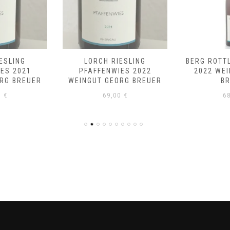
ESLING
LORCH RIESLING
BERG ROTT
ES 2021
PFAFFENWIES 2022
2022 WE
RG BREUER
WEINGUT GEORG BREUER
B
0
€
69,00
€
6