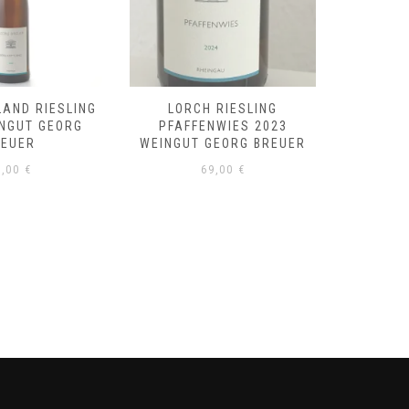
LAND RIESLING
LORCH RIESLING
RÜDE
INGUT GEORG
PFAFFENWIES 2023
RIESLI
REUER
WEINGUT GEORG BREUER
GE
8,00
€
69,00
€