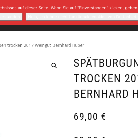
bnisses auf dieser Seite. Wenn Sie auf "Einverstanden" klicken, gehen
NBAUGEBIETE/WINZER
NEWSLETTER
RARITÄTEN
K
verstanden
Nein, ich lehne nicht funktionale cookies von Drittanbiet
ben trocken 2017 Weingut Bernhard Huber
SPÄTBURGUN
TROCKEN 20
BERNHARD 
69,00
€