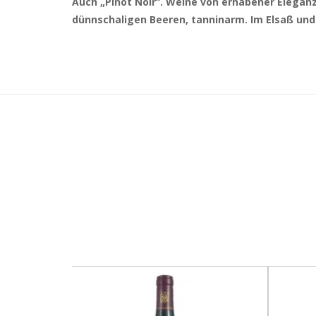
Auch „Pinot Noir“. Weine von erhabener Eleganz 
dünnschaligen Beeren, tanninarm. Im Elsaß und