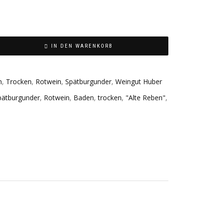
IN DEN WARENKORB
n
,
Trocken
,
Rotwein
,
Spätburgunder
,
Weingut Huber
pätburgunder
,
Rotwein
,
Baden
,
trocken
,
"Alte Reben"
,