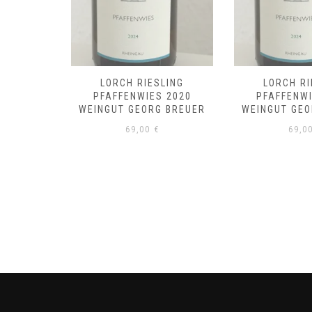
LING
LORCH RIESLING
LORCH RI
 2019
PFAFFENWIES 2020
PFAFFENWI
 BREUER
WEINGUT GEORG BREUER
WEINGUT GEO
69,00
€
69,0