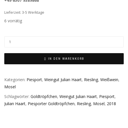
+49 6507 9389868
Lieferzeit: 3-5 Werktage
6 vorrätig
IN DEN WARENKORB
Kategorien:
Piesport
,
Weingut Julian Haart
,
Riesling
,
Weißwein
,
Mosel
Schlagwörter:
Goldtröpfchen
,
Weingut Julian Haart
,
Piesport
,
Julian Haart
,
Piesporter Goldtröpfchen
,
Riesling
,
Mosel
,
2018