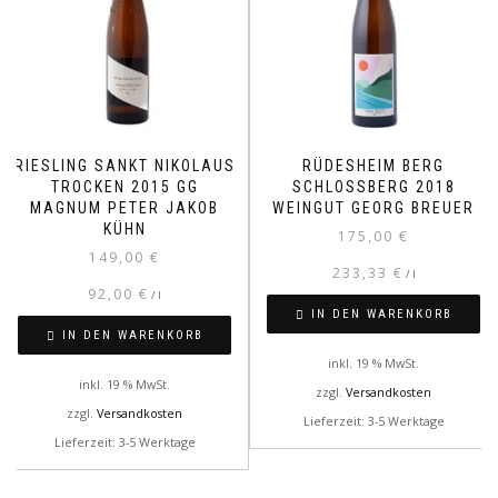
RIESLING SANKT NIKOLAUS
RÜDESHEIM BERG
TROCKEN 2015 GG
SCHLOSSBERG 2018
MAGNUM PETER JAKOB
WEINGUT GEORG BREUER
KÜHN
175,00
€
149,00
€
233,33
€
/
l
92,00
€
/
l
IN DEN WARENKORB
IN DEN WARENKORB
inkl. 19 % MwSt.
inkl. 19 % MwSt.
zzgl.
Versandkosten
zzgl.
Versandkosten
Lieferzeit: 3-5 Werktage
Lieferzeit: 3-5 Werktage