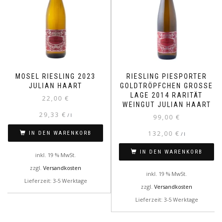
MOSEL RIESLING 2023
RIESLING PIESPORTER
JULIAN HAART
GOLDTRÖPFCHEN GROSSE L
AGE 2014 RARITÄT W
22,00
€
EINGUT JULIAN HAART
29,33
€
/
l
99,00
€
132,00
€
IN DEN WARENKORB
/
l
IN DEN WARENKORB
inkl. 19 % MwSt.
zzgl.
Versandkosten
inkl. 19 % MwSt.
Lieferzeit: 3-5 Werktage
zzgl.
Versandkosten
Lieferzeit: 3-5 Werktage