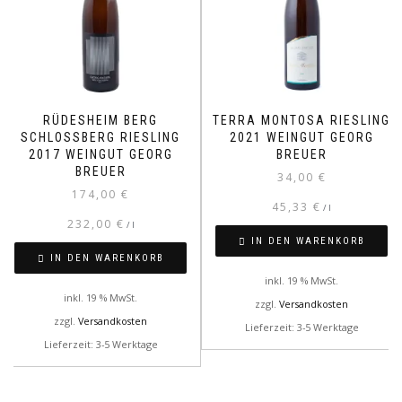
RÜDESHEIM BERG
TERRA MONTOSA RIESLING
SCHLOSSBERG RIESLING
2021 WEINGUT GEORG
2017 WEINGUT GEORG
BREUER
BREUER
34,00
€
174,00
€
45,33
€
/
l
232,00
€
/
l
IN DEN WARENKORB
IN DEN WARENKORB
inkl. 19 % MwSt.
inkl. 19 % MwSt.
zzgl.
Versandkosten
zzgl.
Versandkosten
Lieferzeit: 3-5 Werktage
Lieferzeit: 3-5 Werktage