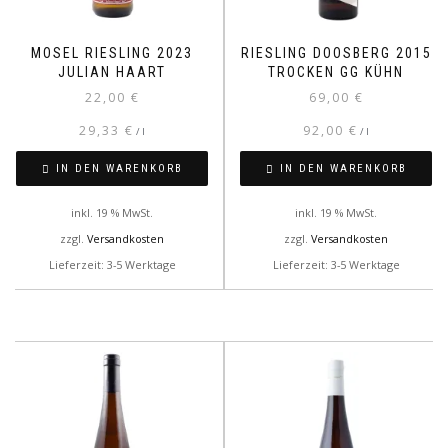
MOSEL RIESLING 2023
RIESLING DOOSBERG 2015
JULIAN HAART
TROCKEN GG KÜHN
22,00
€
69,00
€
29,33
€
92,00
€
/
l
/
l
IN DEN WARENKORB
IN DEN WARENKORB
inkl. 19 % MwSt.
inkl. 19 % MwSt.
zzgl.
Versandkosten
zzgl.
Versandkosten
Lieferzeit: 3-5 Werktage
Lieferzeit: 3-5 Werktage