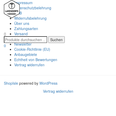
Impressum
Datenschutzbelehrung
AGB
Widerrufsbelehrung
Über uns
Navigatio
Zahlungsarten
umschalt
Versand
Kontakt
Newsletter
0
Cookie-Richtlinie (EU)
Anbaugebiete
Echtheit von Bewertungen
Vertrag widerrufen
ShopIsle
powered by
WordPress
Vertrag widerrufen