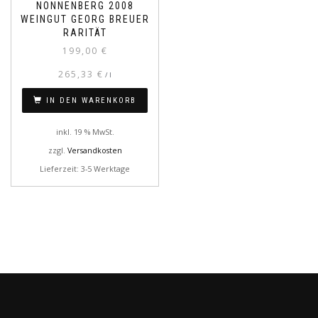
NONNENBERG 2008
WEINGUT GEORG BREUER
RARITÄT
199,00
€
265,33
€
/
l
IN DEN WARENKORB
inkl. 19 % MwSt.
zzgl.
Versandkosten
Lieferzeit: 3-5 Werktage