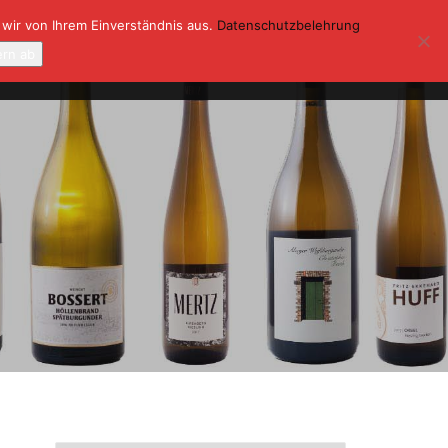
 wir von Ihrem Einverständnis aus.
Datenschutzbelehrung
ONTAKT
KASSE
MEIN KONTO
ern ab
0